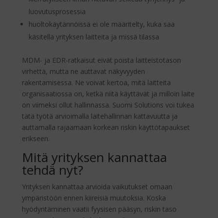
luovutusprosessia
huoltokäytännöissä ei ole määritelty, kuka saa
käsitellä yrityksen laitteita ja missä tilassa
MDM- ja EDR-ratkaisut eivät poista laitteistotason
virhettä, mutta ne auttavat näkyvyyden
rakentamisessa. Ne voivat kertoa, mitä laitteita
organisaatiossa on, ketkä niitä käyttävät ja milloin laite
on viimeksi ollut hallinnassa. Suomi Solutions voi tukea
tätä työtä arvioimalla laitehallinnan kattavuutta ja
auttamalla rajaamaan korkean riskin käyttötapaukset
erikseen.
Mitä yrityksen kannattaa
tehdä nyt?
Yrityksen kannattaa arvioida vaikutukset omaan
ympäristöön ennen kiireisiä muutoksia. Koska
hyödyntäminen vaatii fyysisen pääsyn, riskin taso