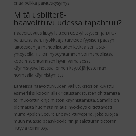
enää pelkkä päivityskysymys.
Mitä usbliter8-
haavoittuvuudessa tapahtuu?
Haavoittuvuus liittyy laitteen USB-yhteyteen ja DFU-
palautustilaan. Hyökkääjä tarvitsee fyysisen pääsyn
laitteeseen ja mahdollisuuden kytkeä sen USB-
yhteydellä. Tällöin hyödyntäminen voi mahdollistaa
koodin suorittamisen hyvin varhaisessa
käynnistysvaiheessa, ennen käyttöjärjestelmän
normaalia käynnistymistä.
Lähteissä haavoittuvuuden vaikutuksiksi on kuvattu
esimerkiksi koodin allekirjoitustarkistusten ohittamista
tai muokatun ohjelmiston käynnistämistä. Samalla on
olennaista huomata rajaus: hyökkäys ei tiettävästi
murra Applen Secure Enclave -turvapiiriä, joka suojaa
muun muassa pääsykoodeihin ja salattuihin tietoihin
liittyviä toimintoja.