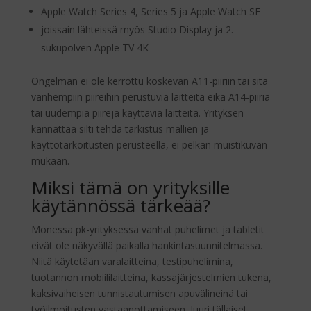
Apple Watch Series 4, Series 5 ja Apple Watch SE
joissain lähteissä myös Studio Display ja 2.
sukupolven Apple TV 4K
Ongelman ei ole kerrottu koskevan A11-piiriin tai sitä
vanhempiin piireihin perustuvia laitteita eikä A14-piiriä
tai uudempia piirejä käyttäviä laitteita. Yrityksen
kannattaa silti tehdä tarkistus mallien ja
käyttötarkoitusten perusteella, ei pelkän muistikuvan
mukaan.
Miksi tämä on yrityksille
käytännössä tärkeää?
Monessa pk-yrityksessä vanhat puhelimet ja tabletit
eivät ole näkyvällä paikalla hankintasuunnitelmassa.
Niitä käytetään varalaitteina, testipuhelimina,
tuotannon mobiililaitteina, kassajärjestelmien tukena,
kaksivaiheisen tunnistautumisen apuvälineinä tai
työilmoitusten vastaanottamiseen. Juuri tällaiset