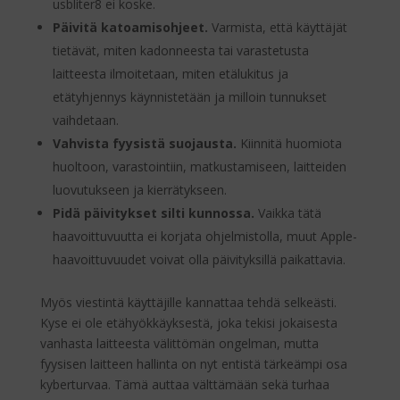
usbliter8 ei koske.
Päivitä katoamisohjeet.
Varmista, että käyttäjät
tietävät, miten kadonneesta tai varastetusta
laitteesta ilmoitetaan, miten etälukitus ja
etätyhjennys käynnistetään ja milloin tunnukset
vaihdetaan.
Vahvista fyysistä suojausta.
Kiinnitä huomiota
huoltoon, varastointiin, matkustamiseen, laitteiden
luovutukseen ja kierrätykseen.
Pidä päivitykset silti kunnossa.
Vaikka tätä
haavoittuvuutta ei korjata ohjelmistolla, muut Apple-
haavoittuvuudet voivat olla päivityksillä paikattavia.
Myös viestintä käyttäjille kannattaa tehdä selkeästi.
Kyse ei ole etähyökkäyksestä, joka tekisi jokaisesta
vanhasta laitteesta välittömän ongelman, mutta
fyysisen laitteen hallinta on nyt entistä tärkeämpi osa
kyberturvaa. Tämä auttaa välttämään sekä turhaa