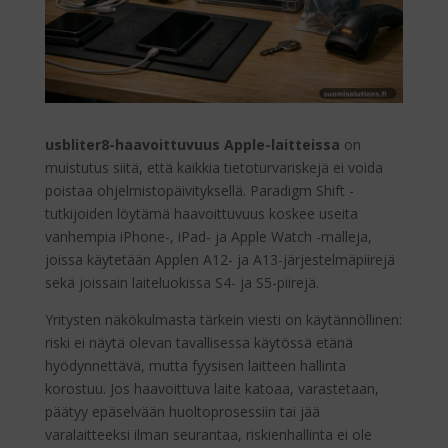
usbliter8-haavoittuvuus Apple-laitteissa
on
muistutus siitä, että kaikkia tietoturvariskejä ei voida
poistaa ohjelmistopäivityksellä. Paradigm Shift -
tutkijoiden löytämä haavoittuvuus koskee useita
vanhempia iPhone-, iPad- ja Apple Watch -malleja,
joissa käytetään Applen A12- ja A13-järjestelmäpiirejä
sekä joissain laiteluokissa S4- ja S5-piirejä.
Yritysten näkökulmasta tärkein viesti on käytännöllinen:
riski ei näytä olevan tavallisessa käytössä etänä
hyödynnettävä, mutta fyysisen laitteen hallinta
korostuu. Jos haavoittuva laite katoaa, varastetaan,
päätyy epäselvään huoltoprosessiin tai jää
varalaitteeksi ilman seurantaa, riskienhallinta ei ole