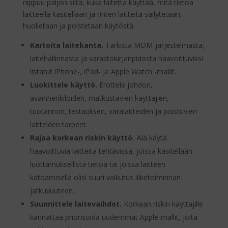
riippuu paljon siitä, kuka laitetta käyttää, mitä tietoa
laitteella käsitellään ja miten laitteita säilytetään,
huolletaan ja poistetaan käytöstä.
Kartoita laitekanta.
Tarkista MDM-järjestelmästä,
laitehallinnasta ja varastokirjanpidosta haavoittuviksi
listatut iPhone-, iPad- ja Apple Watch -mallit.
Luokittele käyttö.
Erottele johdon,
avainhenkilöiden, matkustavien käyttäjien,
tuotannon, testauksen, varalaitteiden ja poistuvien
laitteiden tarpeet.
Rajaa korkean riskin käyttö.
Älä käytä
haavoittuvia laitteita tehtävissä, joissa käsitellään
luottamuksellista tietoa tai joissa laitteen
katoamisella olisi suuri vaikutus liiketoiminnan
jatkuvuuteen.
Suunnittele laitevaihdot.
Korkean riskin käyttäjille
kannattaa priorisoida uudemmat Apple-mallit, joita