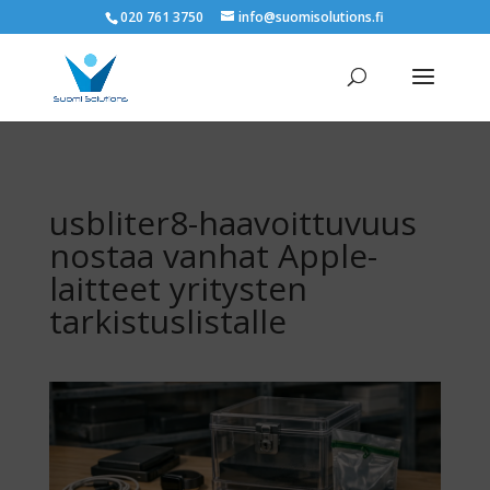
020 761 3750
info@suomisolutions.fi
usbliter8-haavoittuvuus
nostaa vanhat Apple-
laitteet yritysten
tarkistuslistalle