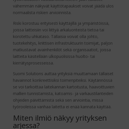
vähemmän näkyvät käyttötapaukset voivat jäädä ulos
normaalista riskien arvioinnista.
Riski korostuu erityisesti käyttäjillä ja ympäristöissä,
joissa laitteisiin voi liittyä arkaluonteista tietoa tai
korotettu uhkataso. Tällaisia voivat olla johto,
tuotekehitys, kriittisen infrastruktuurin toimijat, paljon
matkustavat avainhenkilöt sekä organisaatiot, joissa
laitteita käsitellään ulkopuolisissa huolto- tai
kierrätysprosesseissa.
Suomi Solutions auttaa yrityksiä muuttamaan tällaiset
havainnot konkreettisiksi toimenpiteiksi. Käytännössä
se voi tarkoittaa laitekannan kartoitusta, haavoittuvien
mallien tunnistamista, katoamis- ja varkaustilanteiden
ohjeiden päivittämistä sekä sen arviointia, missä
työrooleissa vanhaa laitetta ei enää kannata käyttää.
Miten ilmiö näkyy yrityksen
arjessa?