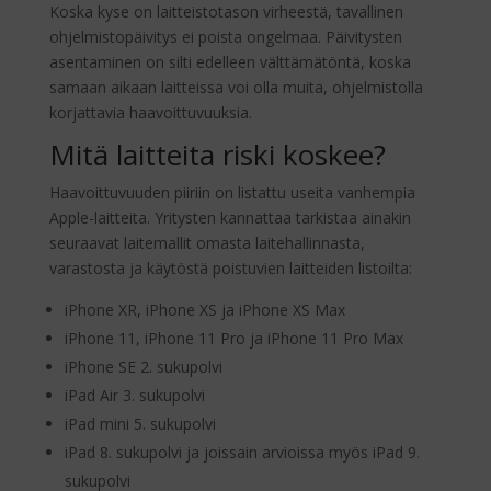
Koska kyse on laitteistotason virheestä, tavallinen
ohjelmistopäivitys ei poista ongelmaa. Päivitysten
asentaminen on silti edelleen välttämätöntä, koska
samaan aikaan laitteissa voi olla muita, ohjelmistolla
korjattavia haavoittuvuuksia.
Mitä laitteita riski koskee?
Haavoittuvuuden piiriin on listattu useita vanhempia
Apple-laitteita. Yritysten kannattaa tarkistaa ainakin
seuraavat laitemallit omasta laitehallinnasta,
varastosta ja käytöstä poistuvien laitteiden listoilta:
iPhone XR, iPhone XS ja iPhone XS Max
iPhone 11, iPhone 11 Pro ja iPhone 11 Pro Max
iPhone SE 2. sukupolvi
iPad Air 3. sukupolvi
iPad mini 5. sukupolvi
iPad 8. sukupolvi ja joissain arvioissa myös iPad 9.
sukupolvi