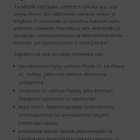
Tavalliselle käyttäjälle usbliter8 ei tarkoita sitä, että
vanha iPhone olisi välittömästi vaarassa verkon yli.
Yrityksen IT-vastaavalle se tarkoittaa kuitenkin uutta
päätöstä: voidaanko haavoittuva laite vielä hyväksyä
työdataan, tunnistautumiseen tai liiketoimintakriittisiin
tehtäviin, jos haavoittuvuutta ei voida paikata?
Käytännössä asia voi näkyä esimerkiksi näin:
laiterekisteristä löytyy vanhoja iPhone 11- tai iPhone
XS -malleja, jotka ovat edelleen aktiivisessa
työkäytössä
varastossa on vanhoja iPadeja, joita annetaan
tilapäisesti tuotantoon tai tapahtumiin
Apple Watch -laitteita käytetään työilmoitusten,
tunnistautumisen tai terveystietoihin liittyvien
toimintojen tukena
poistettavat laitteet siirtyvät jälleenmyyntiin tai
kierrätykseen ilman riittävän selkeää tyhjennys- ja