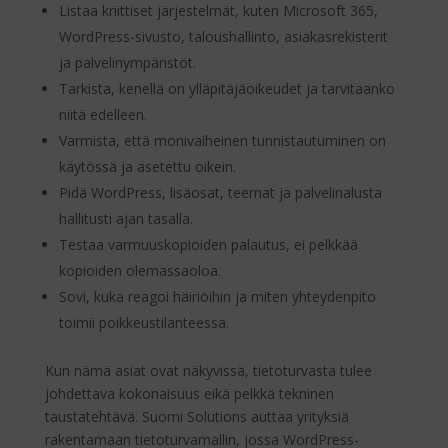
Listaa kriittiset järjestelmät, kuten Microsoft 365,
WordPress-sivusto, taloushallinto, asiakasrekisterit
ja palvelinympäristöt.
Tarkista, kenellä on ylläpitäjäoikeudet ja tarvitaanko
niitä edelleen.
Varmista, että monivaiheinen tunnistautuminen on
käytössä ja asetettu oikein.
Pidä WordPress, lisäosat, teemat ja palvelinalusta
hallitusti ajan tasalla.
Testaa varmuuskopioiden palautus, ei pelkkää
kopioiden olemassaoloa.
Sovi, kuka reagoi häiriöihin ja miten yhteydenpito
toimii poikkeustilanteessa.
Kun nämä asiat ovat näkyvissä, tietoturvasta tulee
johdettava kokonaisuus eikä pelkkä tekninen
taustatehtävä. Suomi Solutions auttaa yrityksiä
rakentamaan tietoturvamallin, jossa WordPress-