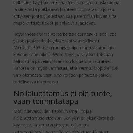
hallittuina käyttöoikeuksina, toimivina varmuuskopioina
ja siinä, että poikkeavat tilanteet huomataan ajoissa.
Yrityksen johto puolestaan saa paremman kuvan siitä,
missä kriittiset tiedot ja palvelut sijaitsevat.
Käytännössä tämä voi tarkoittaa esimerkiksi sitä, että
ylläpitäjäoikeudet käydään läpi säännöllisesti,
Microsoft 365 -tilien monivaiheinen tunnistautuminen
kovennetaan oikein, WordPress-päivitykset tehdään
hallitusti ja palvelinympäristön lokitietoja seurataan.
Tärkeää on myös varmistaa, että varmuuskopio ei ole
vain olemassa, vaan siitä voidaan palauttaa palvelu
todellisessa tilanteessa.
Nollaluottamus ei ole tuote,
vaan toimintatapa
Moni tulevaisuuden tietoturvamalli nojaa
nollaluottamusajatteluun. Sen ydin on yksinkertainen:
käyttäjää, laitetta tai yhteyttä ei luoteta
automaattisesti, vaan pääsy tarkistetaan tilanteen