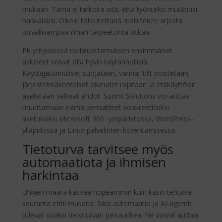
mukaan. Tämä ei tarkoita sitä, että työnteko muuttuisi
hankalaksi. Oikein toteutettuna malli tekee arjesta
turvallisempaa ilman tarpeetonta kitkaa.
Pk-yrityksessä nollaluottamuksen ensimmäiset
askeleet voivat olla hyvin käytännöllisiä.
Käyttäjätunnukset suojataan, vanhat tilit poistetaan,
järjestelmäkohtaiset oikeudet rajataan ja etäkäyttöön
asetetaan selkeät ehdot. Suomi Solutions voi auttaa
muuttamaan nämä periaatteet konkreettisiksi
asetuksiksi Microsoft 365 -ympäristössä, WordPress-
ylläpidossa ja Linux-palvelinten koventamisessa.
Tietoturva tarvitsee myös
automaatiota ja ihmisen
harkintaa
Uhkien määrä kasvaa nopeammin kuin käsin tehtävä
seuranta ehtii mukana. Siksi automaatio ja AI-agentit
tulevat osaksi tietoturvan perusarkea. Ne voivat auttaa