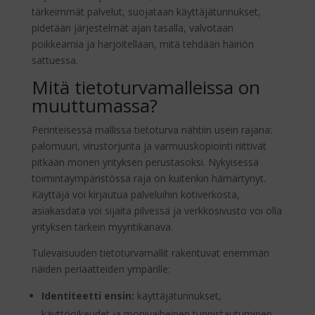
tärkeimmät palvelut, suojataan käyttäjätunnukset,
pidetään järjestelmät ajan tasalla, valvotaan
poikkeamia ja harjoitellaan, mitä tehdään häiriön
sattuessa.
Mitä tietoturvamalleissa on
muuttumassa?
Perinteisessä mallissa tietoturva nähtiin usein rajana:
palomuuri, virustorjunta ja varmuuskopiointi riittivät
pitkään monen yrityksen perustasoksi. Nykyisessä
toimintaympäristössä raja on kuitenkin hämärtynyt.
Käyttäjä voi kirjautua palveluihin kotiverkosta,
asiakasdata voi sijaita pilvessä ja verkkosivusto voi olla
yrityksen tärkein myyntikanava.
Tulevaisuuden tietoturvamallit rakentuvat enemmän
näiden periaatteiden ympärille:
Identiteetti ensin:
käyttäjätunnukset,
käyttöoikeudet ja monivaiheinen tunnistautuminen