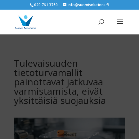
020 761 3750
info@suomisolutions.fi
Tulevaisuuden
tietoturvamallit
painottavat jatkuvaa
varmistamista, eivät
yksittäisiä suojauksia