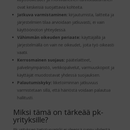
ovat keskeisiä suojattavia kohteita.
Jatkuva varmistaminen:
kirjautumista, laitteita ja
järjestelmien tilaa arvioidaan jatkuvasti, ei vain
käyttöönoton yhteydessä.
Vähimmän oikeuden periaate:
käyttäjällä ja
järjestelmällä on vain ne oikeudet, joita työ oikeasti
vaatii.
Kerrosmainen suojaus:
päätelaitteet,
palvelinympäristö, verkkopalvelut, varmuuskopiot ja
käyttäjät muodostavat yhdessä suojauksen.
Palautumiskyky:
liiketoiminnan jatkuvuus
varmistetaan sillä, että häiriöstä voidaan palautua
hallitusti.
Miksi tämä on tärkeää pk-
yrityksille?
Pk-yrityksen tietoturvariski ei yleensä synny yhdestä