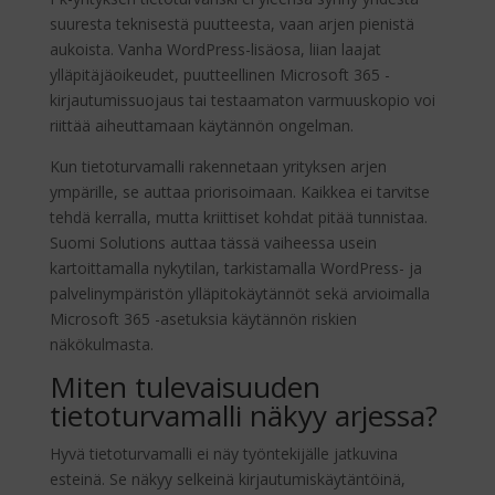
suuresta teknisestä puutteesta, vaan arjen pienistä
aukoista. Vanha WordPress-lisäosa, liian laajat
ylläpitäjäoikeudet, puutteellinen Microsoft 365 -
kirjautumissuojaus tai testaamaton varmuuskopio voi
riittää aiheuttamaan käytännön ongelman.
Kun tietoturvamalli rakennetaan yrityksen arjen
ympärille, se auttaa priorisoimaan. Kaikkea ei tarvitse
tehdä kerralla, mutta kriittiset kohdat pitää tunnistaa.
Suomi Solutions auttaa tässä vaiheessa usein
kartoittamalla nykytilan, tarkistamalla WordPress- ja
palvelinympäristön ylläpitokäytännöt sekä arvioimalla
Microsoft 365 -asetuksia käytännön riskien
näkökulmasta.
Miten tulevaisuuden
tietoturvamalli näkyy arjessa?
Hyvä tietoturvamalli ei näy työntekijälle jatkuvina
esteinä. Se näkyy selkeinä kirjautumiskäytäntöinä,