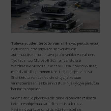
Tulevaisuuden tietoturvamallit
eivät perustu enää
ajatukseen, että yrityksen sisäverkko olisi
automaattisesti luotettava ja ulkoverkko vaarallinen.
Työ tapahtuu Microsoft 365 -ympäristöissä,
WordPress-sivustoilla, pilvipalveluissa, etäyhteyksissä,
mobiililaitteilla ja monen toimittajan järjestelmissä.
Siksi tietoturvan painopiste siirtyy jatkuvaan
varmistamiseen, selkeisiin vastuisiin ja kykyyn palautua
häiriöistä nopeasti.
Suomalaiselle pk-yritykselle tämä ei tarkoita raskasta
tietoturvaohjelmaa tai kalliita erillisratkaisuja.
Käytännössä kyse on siitä, että tunnistetaan