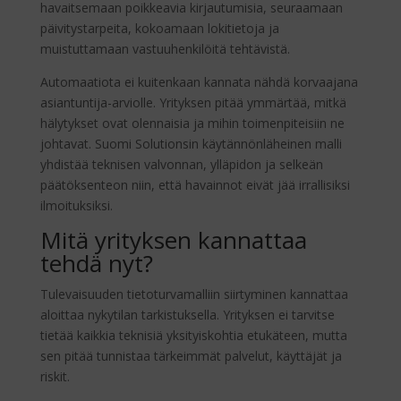
havaitsemaan poikkeavia kirjautumisia, seuraamaan
päivitystarpeita, kokoamaan lokitietoja ja
muistuttamaan vastuuhenkilöitä tehtävistä.
Automaatiota ei kuitenkaan kannata nähdä korvaajana
asiantuntija-arviolle. Yrityksen pitää ymmärtää, mitkä
hälytykset ovat olennaisia ja mihin toimenpiteisiin ne
johtavat. Suomi Solutionsin käytännönläheinen malli
yhdistää teknisen valvonnan, ylläpidon ja selkeän
päätöksenteon niin, että havainnot eivät jää irrallisiksi
ilmoituksiksi.
Mitä yrityksen kannattaa
tehdä nyt?
Tulevaisuuden tietoturvamalliin siirtyminen kannattaa
aloittaa nykytilan tarkistuksella. Yrityksen ei tarvitse
tietää kaikkia teknisiä yksityiskohtia etukäteen, mutta
sen pitää tunnistaa tärkeimmät palvelut, käyttäjät ja
riskit.