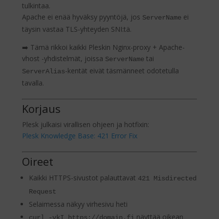
tulkintaa.
Apache ei enää hyväksy pyyntöjä, jos
ei
ServerName
täysin vastaa TLS-yhteyden SNI:tä.
➡️ Tämä rikkoi kaikki Pleskin Nginx-proxy + Apache-
vhost -yhdistelmät, joissa
tai
ServerName
-kentät eivät täsmänneet odotetulla
ServerAlias
tavalla.
Korjaus
Plesk julkaisi virallisen ohjeen ja hotfixin:
Plesk Knowledge Base: 421 Error Fix
Oireet
Kaikki HTTPS-sivustot palauttavat
421 Misdirected
Request
Selaimessa näkyy virhesivu heti
näyttää oikean
curl -vkI https://domain.fi