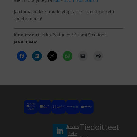
alle tai ota yhteyttä
tuki@suomisolutions.fi
Jaa tämä artikkeli muille ylläpitäjille – tämä kosketti
todella monia!
Kirjoittanut:
Niko Partanen / Suomi Solutions
Jaa uutinen:
Olem
me
Tiedoitteet
Olem
Arvos
olleet
me
tele