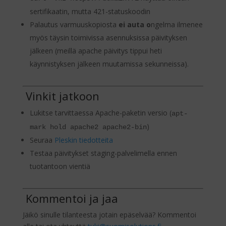
sertifikaatin, mutta 421-statuskoodin
Palautus varmuuskopiosta
ei auta o
ngelma ilmenee
myös täysin toimivissa asennuksissa päivityksen
jälkeen (meillä apache päivitys tippui heti
käynnistyksen jälkeen muutamissa sekunneissa).
️ Vinkit jatkoon
Lukitse tarvittaessa Apache-paketin versio (
apt-
)
mark hold apache2 apache2-bin
Seuraa
Pleskin tiedotteita
Testaa päivitykset staging-palvelimella ennen
tuotantoon vientiä
️ Kommentoi ja jaa
Jäikö sinulle tilanteesta jotain epäselvää? Kommentoi