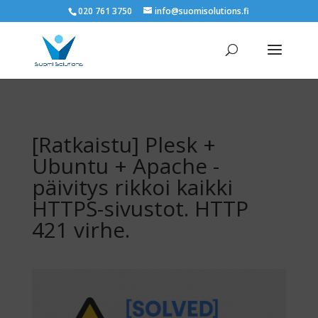
020 761 3750
info@suomisolutions.fi
[Ratkaistu] Plesk +
Ubuntu + Apache -
päivitys rikkoi kaikki
HTTPS-sivustot. HTTP
421 virhe.