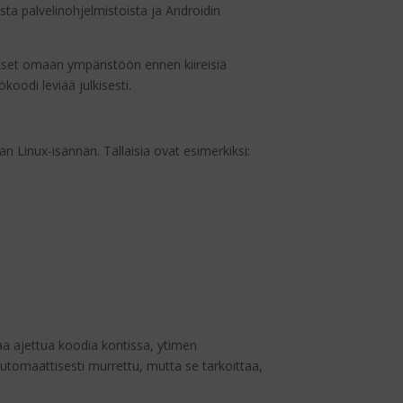
ta palvelinohjelmistoista ja Androidin
ukset omaan ympäristöön ennen kiireisiä
koodi leviää julkisesti.
n Linux-isännän. Tällaisia ovat esimerkiksi:
aa ajettua koodia kontissa, ytimen
utomaattisesti murrettu, mutta se tarkoittaa,