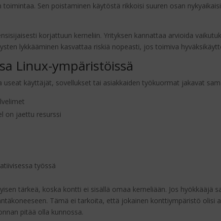
toimintaa. Sen poistaminen käytöstä rikkoisi suuren osan nykyaikaisis
isijaisesti korjattuun kerneliin. Yrityksen kannattaa arvioida vaikut
tysten lykkääminen kasvattaa riskiä nopeasti, jos toimiva hyväksikäyttö
issa Linux-ympäristöissä
a useat käyttäjät, sovellukset tai asiakkaiden työkuormat jakavat sama
lvelimet
l on jaettu resurssi
ratiivisessa työssä
yisen tärkeä, koska kontti ei sisällä omaa kerneliään. Jos hyökkääjä s
ntäkoneeseen. Tämä ei tarkoita, että jokainen konttiympäristö olisi a
vonnan pitää olla kunnossa.