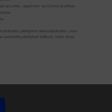
ää seccomp-, AppArmor- tai SELinux-profiileja.
umisia.
ta.
oitukseksi, päivitysten aikataulutukseksi, Linux-
uunnitella päivitykset hallitusti, voitte ottaa
Kysy meiltä
VERKOSSA