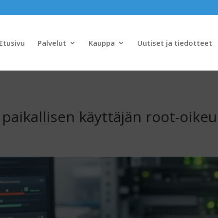
Etusivu
Palvelut
Kauppa
Uutiset ja tiedotteet
 paikallisen käyttäjän root-oikeu