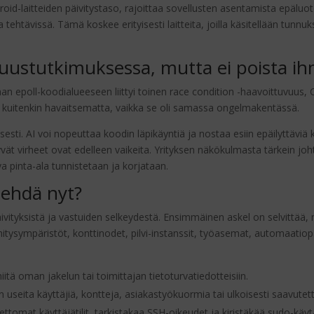
droid-laitteiden päivitystaso, rajoittaa sovellusten asentamista epäluo
tehtävissä. Tämä koskee erityisesti laitteita, joilla käsitellään tunnu
uustutkimuksessa, mutta ei poista ih
an epoll-koodialueeseen liittyi toinen race condition -haavoittuvuus,
i kuitenkin havaitsematta, vaikka se oli samassa ongelmakentässä.
sesti. AI voi nopeuttaa koodin läpikäyntiä ja nostaa esiin epäilyttäviä
tyvät virheet ovat edelleen vaikeita. Yrityksen näkökulmasta tärkein jo
 pinta-ala tunnistetaan ja korjataan.
tehdä nyt?
tyksistä ja vastuiden selkeydestä. Ensimmäinen askel on selvittää, mi
ysympäristöt, konttinodet, pilvi-instanssit, työasemat, automaatiopalv
itä oman jakelun tai toimittajan tietoturvatiedotteisiin.
n useita käyttäjiä, kontteja, asiakastyökuormia tai ulkoisesti saavutett
ettomat käyttäjätilit, tarkistakaa SSH-oikeudet ja kiristäkää sudo-käy