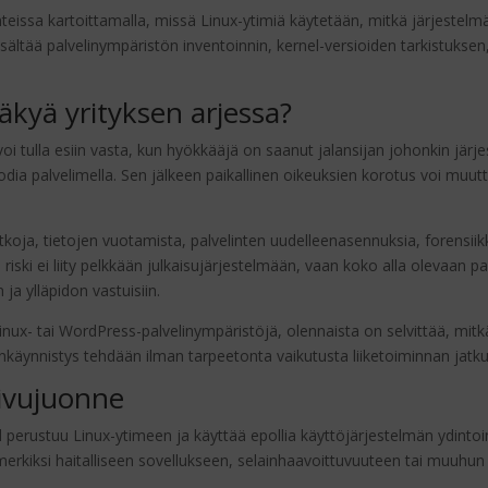
nteissa kartoittamalla, missä Linux-ytimiä käytetään, mitkä järjestelmät 
sältää palvelinympäristön inventoinnin, kernel-versioiden tarkistuksen
äkyä yrityksen arjessa?
voi tulla esiin vasta, kun hyökkääjä on saanut jalansijan johonkin jär
dia palvelimella. Sen jälkeen paikallinen oikeuksien korotus voi muut
koja, tietojen vuotamista, palvelinten uudelleenasennuksia, forensiikk
riski ei liity pelkkään julkaisujärjestelmään, vaan koko alla olevaan 
ja ylläpidon vastuisiin.
Linux- tai WordPress-palvelinympäristöjä, olennaista on selvittää, mitkä
enkäynnistys tehdään ilman tarpeetonta vaikutusta liiketoiminnan jatk
sivujuonne
perustuu Linux-ytimeen ja käyttää epollia käyttöjärjestelmän ydintoi
imerkiksi haitalliseen sovellukseen, selainhaavoittuvuuteen tai muuhu