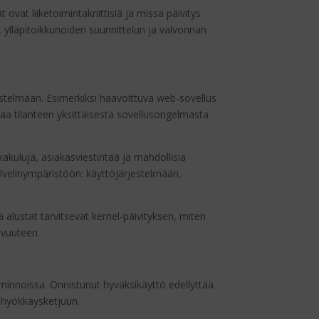
ovat liiketoimintakriittisiä ja missä päivitys
, ylläpitoikkunoiden suunnittelun ja valvonnan
jestelmään. Esimerkiksi haavoittuva web-sovellus
taa tilanteen yksittäisestä sovellusongelmasta
akuluja, asiakasviestintää ja mahdollisia
palvelinympäristöön: käyttöjärjestelmään,
 alustat tarvitsevat kernel-päivityksen, miten
uvuuteen.
minnoissa. Onnistunut hyväksikäyttö edellyttää
n hyökkäysketjuun.