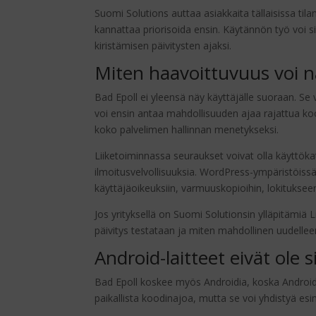
Suomi Solutions auttaa asiakkaita tällaisissa tila
kannattaa priorisoida ensin. Käytännön työ voi si
kiristämisen päivitysten ajaksi.
Miten haavoittuvuus voi n
Bad Epoll ei yleensä näy käyttäjälle suoraan. Se 
voi ensin antaa mahdollisuuden ajaa rajattua koo
koko palvelimen hallinnan menetykseksi.
Liiketoiminnassa seuraukset voivat olla käyttökat
ilmoitusvelvollisuuksia. WordPress-ympäristöissä 
käyttäjäoikeuksiin, varmuuskopioihin, lokitukseen 
Jos yrityksellä on Suomi Solutionsin ylläpitämiä 
päivitys testataan ja miten mahdollinen uudelle
Android-laitteet eivät ole 
Bad Epoll koskee myös Androidia, koska Android 
paikallista koodinajoa, mutta se voi yhdistyä es