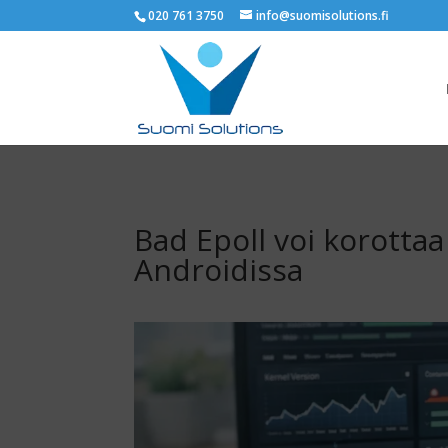
020 761 3750
info@suomisolutions.fi
Bad Epoll voi korottaa
Androidissa