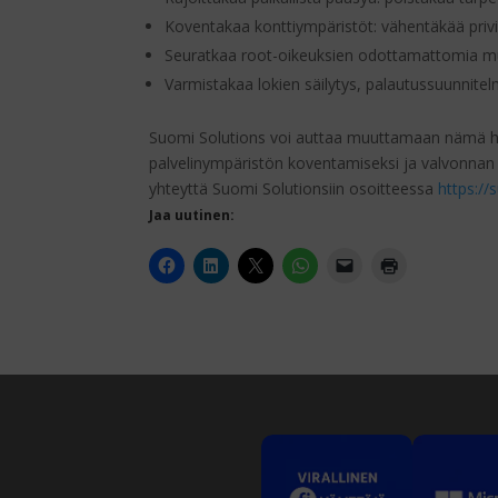
Koventakaa konttiympäristöt: vähentäkää privi
Seuratkaa root-oikeuksien odottamattomia muuto
Varmistakaa lokien säilytys, palautussuunnite
Suomi Solutions voi auttaa muuttamaan nämä havai
palvelinympäristön koventamiseksi ja valvonnan pa
yhteyttä Suomi Solutionsiin osoitteessa
https://
Jaa uutinen: