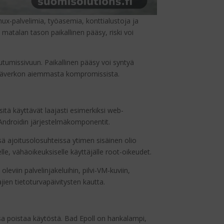
x-palvelimia, työasemia, konttialustoja ja
matalan tason paikallinen pääsy, riski voi
utumissivuun. Paikallinen pääsy voi syntyä
 sisäverkon aiemmasta kompromissista.
sitä käyttävät laajasti esimerkiksi web-
ä Androidin järjestelmäkomponentit.
ssä ajoitusolosuhteissa ytimen sisäinen olio
le, vähäoikeuksiselle käyttäjälle root-oikeudet.
eviin palvelinjakeluihin, pilvi-VM-kuviin,
ajien tietoturvapäivitysten kautta.
ssa poistaa käytöstä. Bad Epoll on hankalampi,