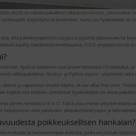
026-46242 on vakava paikallinen oikeuksien korotus, joka koskee Linu
 hyökkääjälle etäyhteyttä järjestelmään, mutta jos hyökkääjällä on jo 
iitä, että palvelinympäristön suojaus ei pysähdy palomuuriin tai kirja
velluksen kautta, haitallisesta konttikuvasta, CI/CD-ympäristöstä tai
i?
estelmään. Epoll on keskeinen osa Linuxin tehokasta I/O-käsittelyä, ja 
nteiset välityspalvelimet, Node.js- ja Python asyncio -ympäristöt sek
tilanne ja vapautetun muistin käyttö, eli use-after-free-virhe. Tietyi
e käyttää sitä edelleen. Onnistunut hyväksikäyttö voi antaa paikallisel
nux-ytimen versioita 5.10-6.11. Tämä osuu moniin yritysten käytössä ol
lee käytännössä Linux-jakeluiden, pilvipalveluntarjoajien ja laitevalmist
tuvuudesta poikkeuksellisen hankalan?
el-moduulia tai harvinaisempaa asetusta, jonka voi joissain tilantei