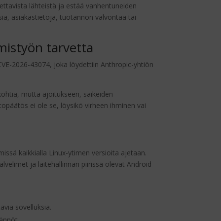
tettavista lähteistä ja estää vanhentuneiden
ksia, asiakastietoja, tuotannon valvontaa tai
mistyön tarvetta
 CVE-2026-43074, joka löydettiin Anthropic-yhtiön
 kohtia, mutta ajoitukseen, säikeiden
htopäätös ei ole se, löysikö virheen ihminen vai
ssä kaikkialla Linux-ytimen versioita ajetaan.
elimet ja laitehallinnan piirissä olevat Android-
avia sovelluksia.
tännöt.