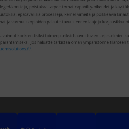
leged-kontteja, poistakaa tarpeettomat capability-oikeudet ja käyttäk
ksia, epätavallisia prosesseja, kernel-virheitä ja poikkeavia kirjaut
lmat ja varmuuskopioiden palautettavuus ennen laajoja korjausikkunoi
nnot konkreettisiksi toimenpiteiksi: haavoittuvien järjestelmien kart
rantamiseksi. Jos haluatte tarkistaa oman ympäristönne tilanteen tai s
suomisolutions.fi/
.