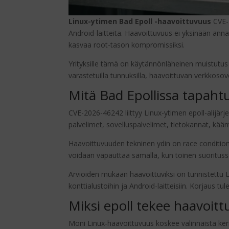
Linux-ytimen Bad Epoll -haavoittuvuus
CVE-2
Android-laitteita. Haavoittuvuus ei yksinään anna
kasvaa root-tason kompromissiksi.
Yrityksille tämä on käytännönläheinen muistutus s
varastetuilla tunnuksilla, haavoittuvan verkkoso
Mitä Bad Epollissa tapahtu
CVE-2026-46242 liittyy Linux-ytimen epoll-alijärj
palvelimet, sovelluspalvelimet, tietokannat, kää
Haavoittuvuuden tekninen ydin on race condition -
voidaan vapauttaa samalla, kun toinen suoritussäi
Arvioiden mukaan haavoittuviksi on tunnistettu Li
konttialustoihin ja Android-laitteisiin. Korjaus tu
Miksi epoll tekee haavoit
Moni Linux-haavoittuvuus koskee valinnaista kern