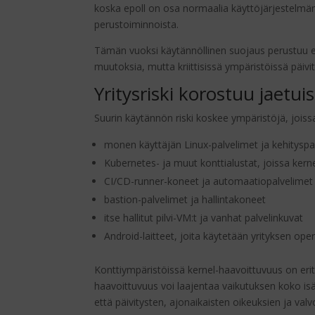
koska epoll on osa normaalia käyttöjärjestelmän 
perustoiminnoista.
Tämän vuoksi käytännöllinen suojaus perustuu ens
muutoksia, mutta kriittisissä ympäristöissä päivi
Yritysriski korostuu jaetu
Suurin käytännön riski koskee ympäristöjä, joiss
monen käyttäjän Linux-palvelimet ja kehityspa
Kubernetes- ja muut konttialustat, joissa kerne
CI/CD-runner-koneet ja automaatiopalvelimet
bastion-palvelimet ja hallintakoneet
itse hallitut pilvi-VM:t ja vanhat palvelinkuvat
Android-laitteet, joita käytetään yrityksen ope
Konttiympäristöissä kernel-haavoittuvuus on erit
haavoittuvuus voi laajentaa vaikutuksen koko isä
että päivitysten, ajonaikaisten oikeuksien ja val