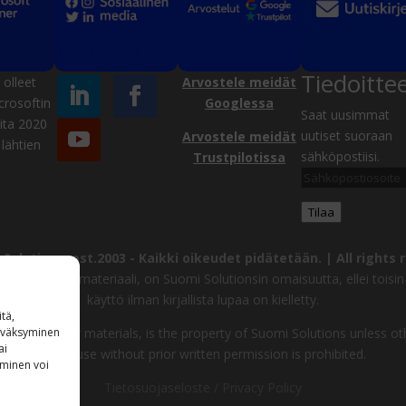
Tiedoitte
olleet
Arvostele meidät
crosoftin
Googlessa
Saat uusimmat
ta 2020
uutiset suoraan
Arvostele meidät
lähtien
sähköpostiisi.
Trustpilotissa
Sähköpostiosoite
Tilaa
Solutions, est.2003 -
Kaikki oikeudet pidätetään. | All rights 
uvat ja muu materiaali, on Suomi Solutionsin omaisuutta, ellei toisin 
käyttö ilman kirjallista lupaa on kielletty.
tä,
ages and other materials, is the property of Suomi Solutions unless ot
hyväksyminen
ai
other use without prior written permission is prohibited.
aminen voi
Tietosuojaseloste / Privacy Policy