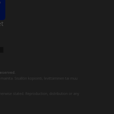
et
reserved.
mainita. Sisällön kopiointi, levittäminen tai muu
herwise stated. Reproduction, distribution or any
Jätä
Soita Agentille
soittopyyntö
Avoinna 24/7
Aloita chatissa