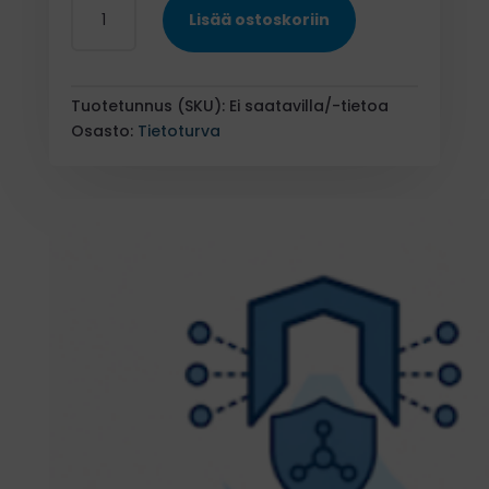
Twingate
Lisää ostoskoriin
yrityksille
määrä
Tuotetunnus (SKU):
Ei saatavilla/-tietoa
Osasto:
Tietoturva