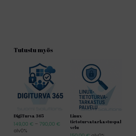
Tutustu myös
DigiTurva 365
Linux-
tietoturvatarkastuspal
149,00
€
–
790,00
€
Hintaluokka:
velu
alv0%
149,00 €
150,00
€
alv0%