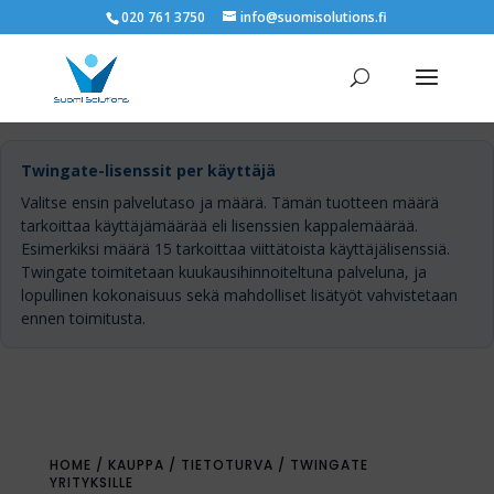
020 761 3750
info@suomisolutions.fi
Twingate-lisenssit per käyttäjä
Valitse ensin palvelutaso ja määrä. Tämän tuotteen määrä
tarkoittaa käyttäjämäärää eli lisenssien kappalemäärää.
Esimerkiksi määrä 15 tarkoittaa viittätoista käyttäjälisenssiä.
Twingate toimitetaan kuukausihinnoiteltuna palveluna, ja
lopullinen kokonaisuus sekä mahdolliset lisätyöt vahvistetaan
ennen toimitusta.
HOME
/
KAUPPA
/
TIETOTURVA
/ TWINGATE
YRITYKSILLE