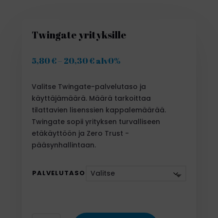
Twingate yrityksille
5,80
€
–
20,30
€
Hintaluokka:
alv0%
5,80 €
-
Valitse Twingate-palvelutaso ja
20,30 €
käyttäjämäärä. Määrä tarkoittaa
tilattavien lisenssien kappalemäärää.
Twingate sopii yrityksen turvalliseen
etäkäyttöön ja Zero Trust -
pääsynhallintaan.
PALVELUTASO