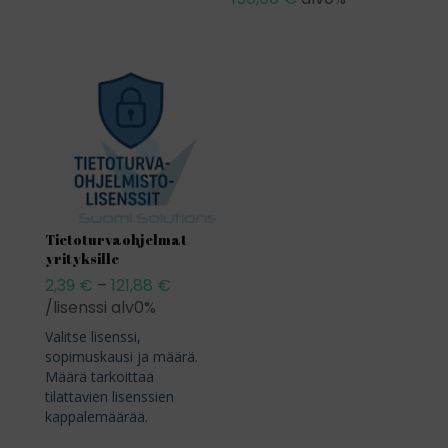
-
790,00 €
Tietoturvaohjelmat
yrityksille
2,39
€
–
121,88
€
Hintaluokka:
/lisenssi alv0%
2,39 €
-
Valitse lisenssi,
121,88 €
sopimuskausi ja määrä.
Määrä tarkoittaa
tilattavien lisenssien
kappalemäärää.