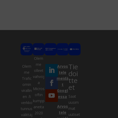
Olem
me
Tie
Olem
Arvos
olleet
doi
me
tele
vahvoj
tte
Trafic
meidä
a
Kysy meiltä
omin
t
et
Micros
virallin
Googl
VERKOSSA
oftin
Saat
en .fi
essa
kumpp
uusim
verkko
Arvos
aneita
mat
tunnus
tele
2020
uutiset
välittäj