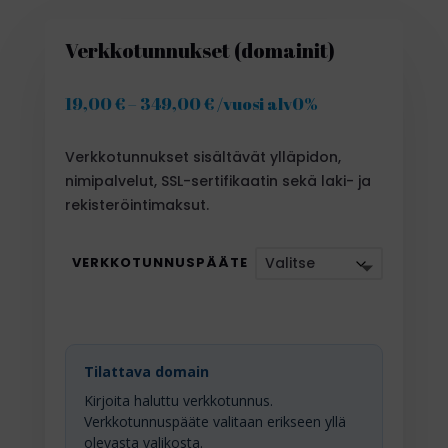
Verkkotunnukset (domainit)
19,00
€
–
349,00
€
Hintaluokka:
/vuosi alv0%
19,00 €
-
Verkkotunnukset sisältävät ylläpidon,
349,00 €
nimipalvelut, SSL-sertifikaatin sekä laki- ja
rekisteröintimaksut.
VERKKOTUNNUSPÄÄTE
Tilattava domain
Kirjoita haluttu verkkotunnus.
Verkkotunnuspääte valitaan erikseen yllä
olevasta valikosta.