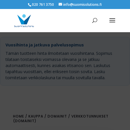
020 761 3750
info@suomisolutions.fi
Vuosihinta ja jatkuva palvelusopimus
Tämän tuotteen hinta ilmoitetaan vuosihintana. Sopimus
tilataan toistaiseksi voimassa olevana ja se jatkuu
automaattisesti, kunnes asiakas irtisanoo sen. Laskutus
tapahtuu vuosittain, ellei erikseen toisin sovita. Lasku
toimitetaan verkkolaskuna tai muulla sovitulla tavalla.
HOME
/
KAUPPA
/
DOMAINIT
/ VERKKOTUNNUKSET
(DOMAINIT)