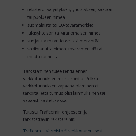
rekisteröityä yrityksen, yhdistyksen, säätiön
tai puolueen nimeä
suomalaista tai EU-tavaramerkkiä
julkisyhteisön tai viranomaisen nimeä
suojattua maantieteellistä merkintää
vakiintunutta nimeä, tavaramerkkiä tai
muuta tunnusta
Tarkistaminen tulee tehdä ennen
verkkotunnuksen rekisteröintiä. Pelkkä
verkkotunnuksen vapaana oleminen ei
tarkoita, että tunnus olisi lainmukainen tai
vapaasti käytettävissä.
Tutustu Traficomin ohjeeseen ja
tarkistettaviin rekistereihin:
Traficom – Varmista fi-verkkotunnuksesi