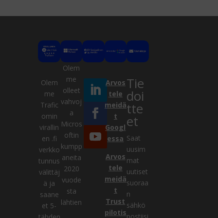
Olem
me
Tie
Olem
Arvos
olleet
doi
me
tele
vahvoj
tte
Trafic
meidä
a
Kysy meiltä
omin
t
et
Micros
virallin
Googl
VERKOSSA
oftin
Saat
en .fi
essa
kumpp
uusim
verkko
Arvos
aneita
mat
tunnus
tele
2020
uutiset
välittäj
meidä
vuode
suoraa
ä ja
t
sta
n
saane
Trust
lähtien
sähkö
et 5-
pilotis
postiisi
tähden