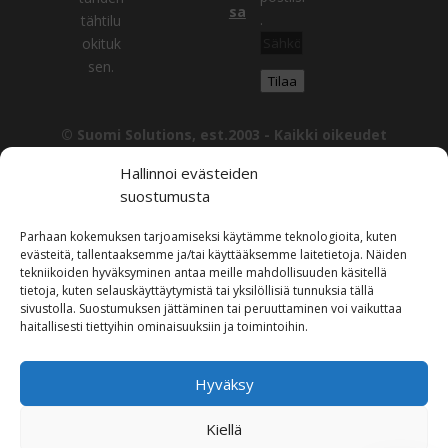
sa
.
tähtilu
Sähköpostiosoite
okituk
sen.
Tilaa
© Suomi Solutions, est.2003 -
Kaikki oikeudet
pidätetään. | All rights reserved.
Hallinnoi evästeiden
Tämän sivuston sisältö, mukaan lukien tekstit, kuvat ja
suostumusta
muu materiaali, on Suomi Solutionsin omaisuutta, ellei
toisin mainita. Sisällön kopiointi, levittäminen tai muu
Parhaan kokemuksen tarjoamiseksi käytämme teknologioita, kuten
käyttö ilman kirjallista lupaa on kielletty.
evästeitä, tallentaaksemme ja/tai käyttääksemme laitetietoja. Näiden
tekniikoiden hyväksyminen antaa meille mahdollisuuden käsitellä
The content of this website, including texts, images
tietoja, kuten selauskäyttäytymistä tai yksilöllisiä tunnuksia tällä
sivustolla. Suostumuksen jättäminen tai peruuttaminen voi vaikuttaa
and other materials, is the property of Suomi Solutions
haitallisesti tiettyihin ominaisuuksiin ja toimintoihin.
unless otherwise stated. Reproduction, distribution or
Soita Agentille
Avoinna 24/7
any other use without prior written permission is
prohibited.
Hyväksy
Jätä soittopyyntö
Tietosuojaseloste / Privacy Policy
Kiellä
Aloita chatissa