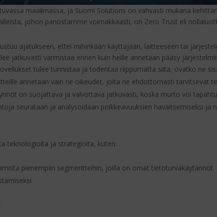
soituvassa maailmassa, ja Suomi Solutions on vahvasti mukana kehittä
amalleista, johon panostamme voimakkaasti, on Zero Trust eli nollaluo
ustuu ajatukseen, ettei mihinkään käyttäjään, laitteeseen tai järjeste
tulee jatkuvasti varmistaa ennen kuin heille annetaan pääsy järjestelmii
a sovellukset tulee tunnistaa ja todentaa riippumatta siitä, ovatko ne sisä
 laitteille annetaan vain ne oikeudet, joita ne ehdottomasti tarvitsevat
pyynnöt on suojattava ja valvottava jatkuvasti, koska murto voi tapahtu
intoja seurataan ja analysoidaan poikkeavuuksien havaitsemiseksi ja n
a teknologioita ja strategioita, kuten:
amista pienempiin segmentteihin, joilla on omat tietoturvakäytännöt
stamiseksi
t