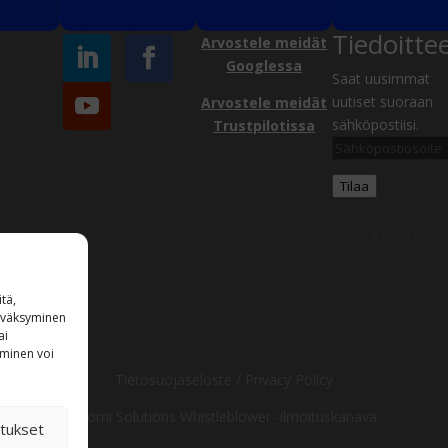
Tiedoitte
olleet
Arvostele meidät
crosoftin
Googlessa
Saat uusimmat
ta 2020
uutiset suoraan
Arvostele meidät
lähtien
sähköpostiisi.
Trustpilotissa
Sähköpostiosoite
Tilaa
Solutions, est.2003 -
Kaikki oikeudet pidätetään. | All rights 
uvat ja muu materiaali, on Suomi Solutionsin omaisuutta, ellei toisin 
käyttö ilman kirjallista lupaa on kielletty.
tä,
hyväksyminen
ages and other materials, is the property of Suomi Solutions unless ot
ai
other use without prior written permission is prohibited.
aminen voi
Tietosuojaseloste / Privacy Policy
Suomi Solutions Whistleblower -ilmoituskanava
tukset