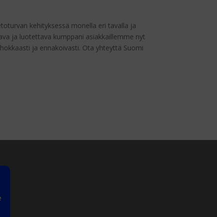
oturvan kehityksessä monella eri tavalla ja
va ja luotettava kumppani asiakkaillemme nyt
ehokkaasti ja ennakoivasti. Ota yhteyttä Suomi
Kysy meiltä
VERKOSSA