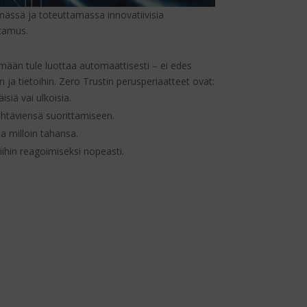
mässä ja toteuttamassa innovatiivisia
ttamus.
lmään tule luottaa automaattisesti – ei edes
n ja tietoihin. Zero Trustin perusperiaatteet ovat:
isiä vai ulkoisia.
 tehtäviensä suorittamiseen.
a milloin tahansa.
iihin reagoimiseksi nopeasti.