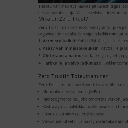
Tietoturvan merkitys kasvaa jatkuvasti digitali
tietoturvaratkaisuja. Yksi keskeisistä tietoturv
Mikä on Zero Trust?
Zero Trust -malli on tietoturvakäytäntö, joka per
organisaation sisällä. Sen sijaan kaikki toimijat 
Varmista kaikki
: Kaikki käyttäjät, laitteet j
Pääsy vähimmäisoikeuksin
: Käyttäjille ja
Oletetaan aina murto
: Kaikki yhteydet ja 
Tarkkaile ja valvo jatkuvasti
: Kaikkia toim
Zero Trustin Toteuttaminen
Zero Trust -mallin käyttöönotto voi sisältää useit
Monivaiheinen todennus (MFA)
Mikrosegmentointi, joka tarkoittaa verkon jak
Käyttäytymisanalytiikka poikkeavuuksien tunni
Salaus sekä siirrossa että levossa
Vahvat identiteetin- ja pääsynhallintakäytännö