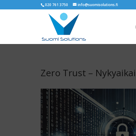
020 761 3750
info@suomisolutions.fi
Zero Trust – Nykyaika