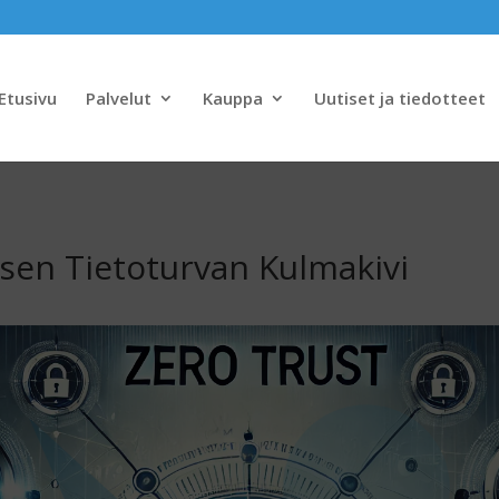
Etusivu
Palvelut
Kauppa
Uutiset ja tiedotteet
isen Tietoturvan Kulmakivi