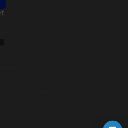
et
reserved.
mainita. Sisällön kopiointi, levittäminen tai muu
herwise stated. Reproduction, distribution or any
Jätä
Soita Agentille
soittopyyntö
Avoinna 24/7
Aloita chatissa