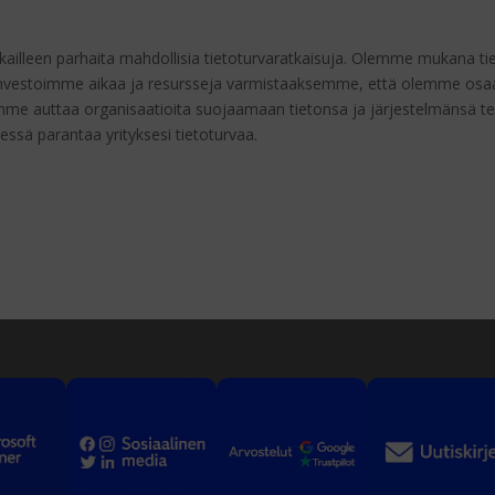
ailleen parhaita mahdollisia tietoturvaratkaisuja. Olemme mukana tiet
 Investoimme aikaa ja resursseja varmistaaksemme, että olemme osaa
oimme auttaa organisaatioita suojaamaan tietonsa ja järjestelmänsä t
essä parantaa yrityksesi tietoturvaa.