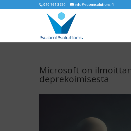
020 761 3750
info@suomisolutions.fi
Microsoft on ilmoitt
deprekoimisesta