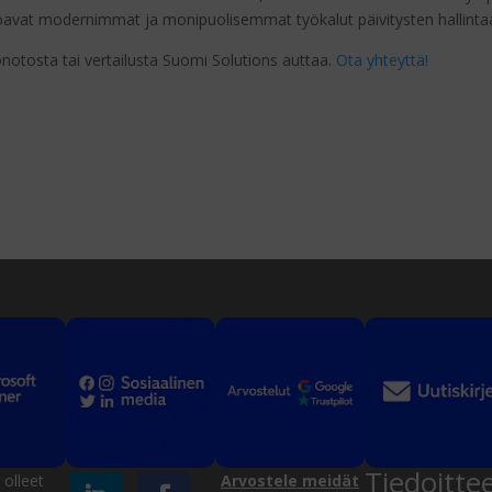
joavat modernimmat ja monipuolisemmat työkalut päivitysten hallinta
öönotosta tai vertailusta Suomi Solutions auttaa.
Ota yhteyttä!
Tiedoitte
olleet
Arvostele meidät