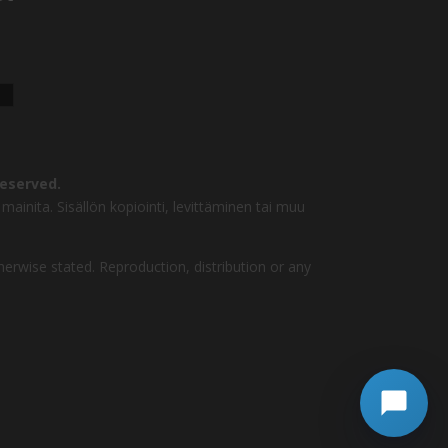
reserved.
mainita. Sisällön kopiointi, levittäminen tai muu
herwise stated. Reproduction, distribution or any
Jätä
Soita Agentille
soittopyyntö
Avoinna 24/7
Aloita chatissa