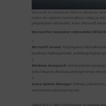
Microsoft on ilmoittanut WSUS:n (Windows Serve
mutta sen nykyinen toiminnallisuus säilyy ja sit
pilvipohjaisiin ratkaisuihin, kuten Microsoft Int
Microsoftin tarjoamat vaihtoehdot WSUS:ll
Microsoft Intune
:
Pilvipohjainen laitehallintar
keskitetyn hallintapaneelin, politiikkapohjaisen 
Windows Autopatch
:
Automaattinen päivityspal
jotka haluavat ulkoistaa päivitysprosessin Microso
Azure Update Manager
:
Ratkaisu palvelimien p
automaation päivitysprosessiin.
​
Vaikka WSUS säilyy käytettävissä ja tuettuna aina