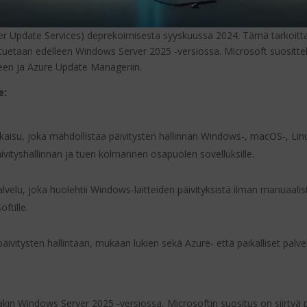
r Update Services) deprekoimisesta syyskuussa 2024. Tämä tarkoitta
ä tuetaan edelleen Windows Server 2025 -versiossa.
Microsoft suositte
uneen ja Azure Update Manageriin.
e:
atkaisu, joka mahdollistaa päivitysten hallinnan Windows-, macOS-, Linux
päivityshallinnan ja tuen kolmannen osapuolen sovelluksille.
​
velu, joka huolehtii Windows-laitteiden päivityksistä ilman manuaalista 
ftille.
​
äivitysten hallintaan, mukaan lukien sekä Azure- että paikalliset palve
kin Windows Server 2025 -versiossa, Microsoftin suositus on siirtyä pi