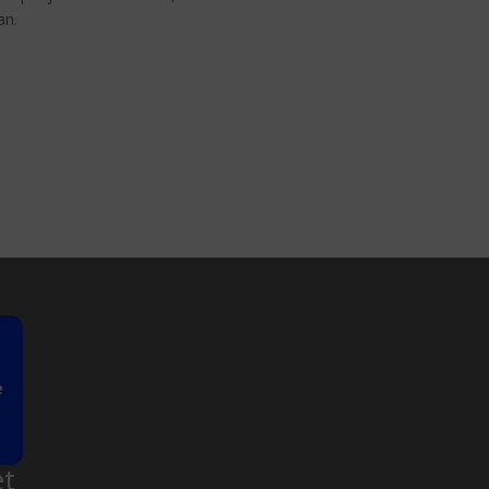
an.
Kysy meiltä
VERKOSSA
et