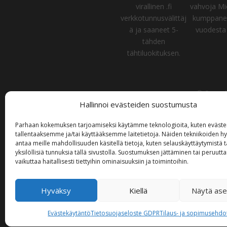
virallinen .fi
vahvoja Mi
verkkotunnusvälittäj
kumppanei
ä ja saaneet 5-
vuodesta 
tähden
tähtiluokituksen.
© Suomi 
Hallinnoi evästeiden suostumusta
Tämän sivuston sisältö, mukaan lukien tekstit, k
Parhaan kokemuksen tarjoamiseksi käytämme teknologioita, kuten evästei
tallentaaksemme ja/tai käyttääksemme laitetietoja. Näiden tekniikoiden 
The content of this website, including texts, im
antaa meille mahdollisuuden käsitellä tietoja, kuten selauskäyttäytymistä t
yksilöllisiä tunnuksia tällä sivustolla. Suostumuksen jättäminen tai peruutt
vaikuttaa haitallisesti tiettyihin ominaisuuksiin ja toimintoihin.
Hyväksy
Kiellä
Näytä ase
Evästekäytäntö
Tietosuojaseloste GDPR
Tilaus- ja sopimusehdo