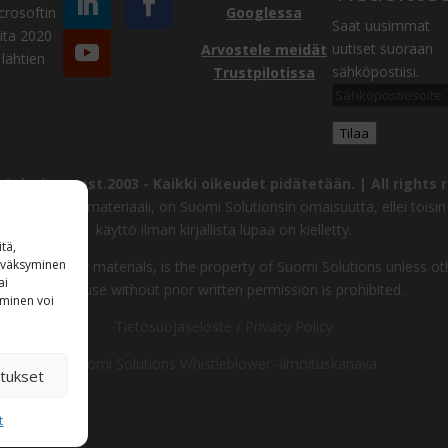
crosoftin
Googlessa
Saat uusimmat
ta 2020
uutiset suoraan
Arvostele meidät
lähtien
sähköpostiisi.
Trustpilotissa
Sähköpostiosoite
Tilaa
Solutions, est.2003 -
Kaikki oikeudet pidätetään. | All rights 
uvat ja muu materiaali, on Suomi Solutionsin omaisuutta, ellei toisin 
käyttö ilman kirjallista lupaa on kielletty.
tä,
hyväksyminen
ages and other materials, is the property of Suomi Solutions unless ot
ai
other use without prior written permission is prohibited.
aminen voi
Tietosuojaseloste / Privacy Policy
Suomi Solutions Whistleblower -ilmoituskanava
tukset
t