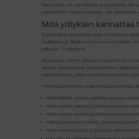
Nämä eivät ole vain teknisiä yksityiskohtia. Ne 
myöhemmin tilanne havaitaan, sitä vähemmän vai
Mitä yrityksen kannattaa 
Ensimmäinen käytännön askel on Windows-laitekan
päättymässä. Yksittäisissä koneissa tarkistus o
selkeään IT-rekisteriin.
Seuraavaksi laitteet kannattaa luokitella liiketo
laitteet, etätyölaitteet ja järjestelmien ylläpi
riskiluokitteluun, jolloin päivityslistasta tulee p
Päivityssuunnitelmassa kannattaa huomioida väh
mitkä laitteet voidaan päivittää suoraan uu
mitkä laitteet vaativat sovellustestauksen enne
mitkä laitteet kannattaa vaihtaa ennen tuen p
milloin päivitykset tehdään, jotta käyttökatkot 
miten varmuuskopiot ja palautus varmistetaa
kuka seuraa päivitysten onnistumista ja poik