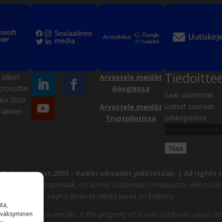
Tiedoitte
olleet
Arvostele meidät
crosoftin
Googlessa
Saat uusimmat
ta 2020
uutiset suoraan
Arvostele meidät
lähtien
sähköpostiisi.
Trustpilotissa
Sähköpostiosoite
Tilaa
Solutions, est.2003 -
Kaikki oikeudet pidätetään. | All rights 
uvat ja muu materiaali, on Suomi Solutionsin omaisuutta, ellei toisin 
käyttö ilman kirjallista lupaa on kielletty.
tä,
ages and other materials, is the property of Suomi Solutions unless ot
hyväksyminen