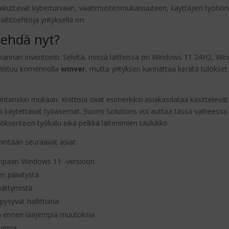
vaikuttavat kyberturvaan, vaatimustenmukaisuuteen, käyttäjien työhön 
htoehtoja yrityksellä on.
tehdä nyt?
nan inventointi. Selvitä, missä laitteissa on Windows 11 24H2, Wind
nnistuu komennolla
winver
, mutta yrityksen kannattaa kerätä tulokset 
imintariskin mukaan. Kriittisiä ovat esimerkiksi asiakasdataa käsittele
dossa käytettävät työasemat. Suomi Solutions voi auttaa tässä vaiheess
äätöksenteon työkalu eikä pelkkä laitenimien taulukko.
intään seuraavat asiat:
dempaan Windows 11 -versioon
n päivitystä
äättymistä
pysyvät hallittuina
n ennen laajempia muutoksia
keamia