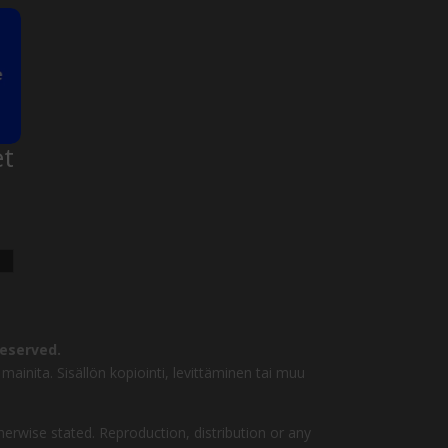
et
reserved.
mainita. Sisällön kopiointi, levittäminen tai muu
herwise stated. Reproduction, distribution or any