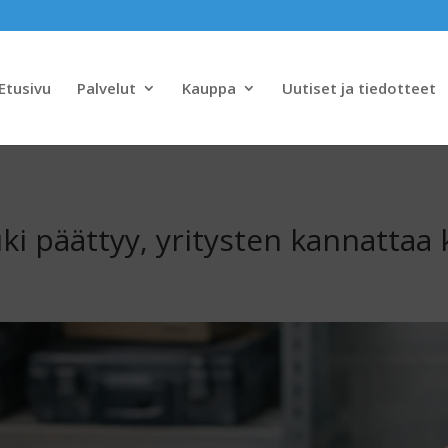
Etusivu
Palvelut
Kauppa
Uutiset ja tiedotteet
 päättyy, yritysten kannattaa k