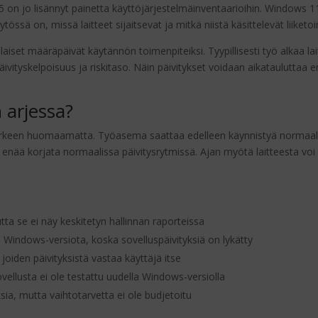
on jo lisännyt painetta käyttöjärjestelmäinventaarioihin. Windows 
ytössä on, missä laitteet sijaitsevat ja mitkä niistä käsittelevät liiketo
aiset määräpäivät käytännön toimenpiteiksi. Tyypillisesti työ alkaa la
päivityskelpoisuus ja riskitaso. Näin päivitykset voidaan aikataulutta
 arjessa?
arkeen huomaamatta. Työasema saattaa edelleen käynnistyä normaalisti
 enää korjata normaalissa päivitysrytmissä. Ajan myötä laitteesta voi 
a se ei näy keskitetyn hallinnan raporteissa
Windows-versiota, koska sovelluspäivityksiä on lykätty
joiden päivityksistä vastaa käyttäjä itse
ovellusta ei ole testattu uudella Windows-versiolla
ia, mutta vaihtotarvetta ei ole budjetoitu