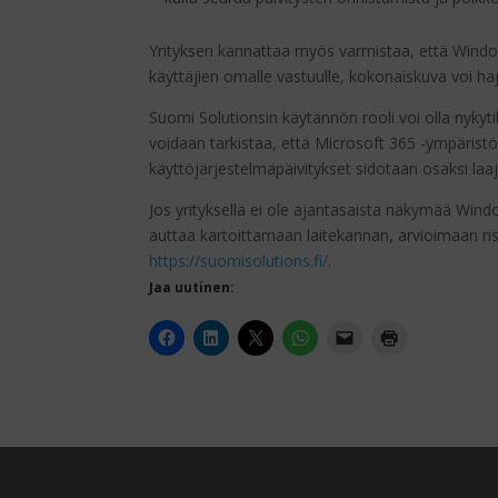
Yrityksen kannattaa myös varmistaa, että Windows
käyttäjien omalle vastuulle, kokonaiskuva voi haj
Suomi Solutionsin käytännön rooli voi olla nykyt
voidaan tarkistaa, että Microsoft 365 -ympärist
käyttöjärjestelmäpäivitykset sidotaan osaksi laa
Jos yrityksellä ei ole ajantasaista näkymää Windo
auttaa kartoittamaan laitekannan, arvioimaan risk
https://suomisolutions.fi/
.
Jaa uutinen: