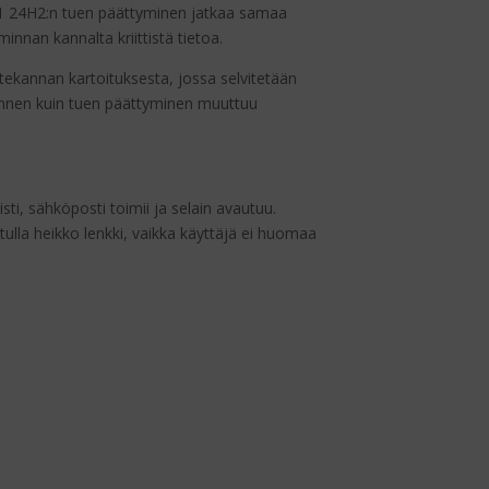
11 24H2:n tuen päättyminen jatkaa samaa
iminnan kannalta kriittistä tietoa.
itekannan kartoituksesta, jossa selvitetään
a ennen kuin tuen päättyminen muuttuu
, sähköposti toimii ja selain avautuu.
tulla heikko lenkki, vaikka käyttäjä ei huomaa