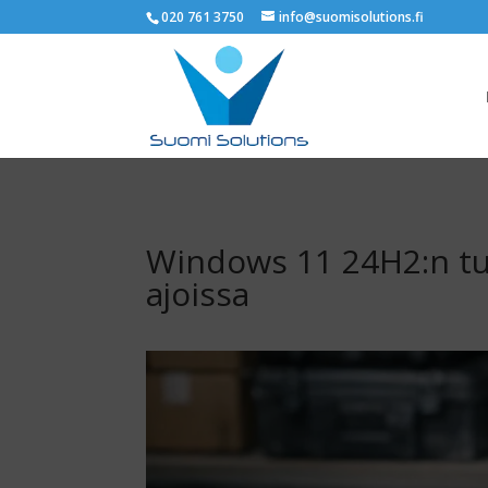
020 761 3750
info@suomisolutions.fi
Windows 11 24H2:n tuki
ajoissa