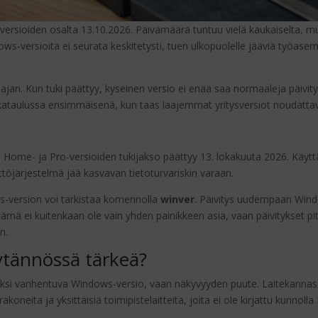
ersioiden osalta 13.10.2026. Päivämäärä tuntuu vielä kaukaiselta, mutt
-versioita ei seurata keskitetysti, tuen ulkopuolelle jääviä työasemia 
ajan. Kun tuki päättyy, kyseinen versio ei enää saa normaaleja päivityk
aikataulussa ensimmäisenä, kun taas laajemmat yritysversiot noudattav
 Home- ja Pro-versioiden tukijakso päättyy 13. lokakuuta 2026. Käyt
töjärjestelmä jää kasvavan tietoturvariskin varaan.
s-version voi tarkistaa komennolla
winver
. Päivitys uudempaan Wind
mä ei kuitenkaan ole vain yhden painikkeen asia, vaan päivitykset pitä
n.
äytännössä tärkeä?
in yksi vanhentuva Windows-versio, vaan näkyvyyden puute. Laitekann
neita ja yksittäisiä toimipistelaitteita, joita ei ole kirjattu kunnolla I