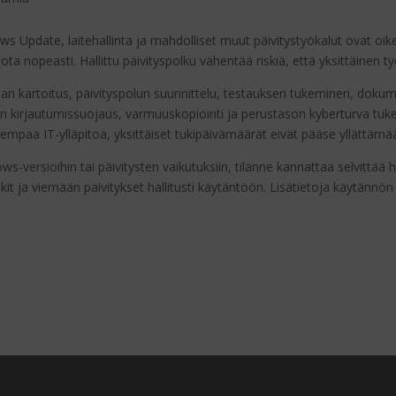
 Update, laitehallinta ja mahdolliset muut päivitystyökalut ovat oikei
ota nopeasti. Hallittu päivityspolku vähentää riskiä, että yksittäinen t
ilan kartoitus, päivityspolun suunnittelu, testauksen tukeminen, dokum
ön kirjautumissuojaus, varmuuskopiointi ja perustason kyberturva tuke
jempaa IT-ylläpitoa, yksittäiset tukipäivämäärät eivät pääse yllättämä
ws-versioihin tai päivitysten vaikutuksiin, tilanne kannattaa selvittä
it ja viemään päivitykset hallitusti käytäntöön. Lisätietoja käytännön