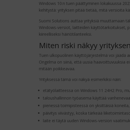
Windows 10:n tuen päättyminen lokakuussa 2025 
kehitystä: yrityksen pitää tietää, mitä versioita kä
Suomi Solutions auttaa yrityksiä muuttamaan täll
Windows-versiot, laitteiden käyttötarkoitukset, 
kiireelliseksi häiriötilanteeksi.
Miten riski näkyy yrityksen
Tuen ulkopuolinen käyttöjärjestelmä voi jäädä 
Ongelma on siinä, että uusia haavoittuvuuksia ei
mitään poikkeavaa.
Yrityksessä tämä voi näkyä esimerkiksi näin:
etätyölaitteessa on Windows 11 24H2 Pro, mutt
taloushallinnon työasema käyttää vanhenevaa 
pienessä toimipisteessä on yksittäisiä koneita, 
päivitys viivästyy, koska tärkeää liiketoimintas
laite ei täytä uuden Windows-version vaatimuks