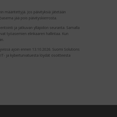
n määritettyjä. Jos päivityksiä jätetään
yöasema jää pois päivityskierrosta.
entointi ja jatkuvan ylläpidon seuranta. Samalla
vat työasemien elinkaaren hallintaa. Kun
än.
ä hyvissä ajoin ennen 13.10.2026. Suomi Solutions
 IT- ja kyberturvatuesta löydät osoitteesta
Kysy meiltä
VERKOSSA