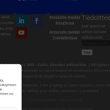
Tiedoitte
olleet
Arvostele meidät
crosoftin
Googlessa
Saat uusimmat
ta 2020
uutiset suoraan
Arvostele meidät
lähtien
sähköpostiisi.
Trustpilotissa
Sähköpostiosoite
Tilaa
Solutions, est.2003 -
Kaikki oikeudet pidätetään. | All rights 
uvat ja muu materiaali, on Suomi Solutionsin omaisuutta, ellei toisin 
käyttö ilman kirjallista lupaa on kielletty.
tä,
ages and other materials, is the property of Suomi Solutions unless ot
hyväksyminen
ai
other use without prior written permission is prohibited.
aminen voi
Tietosuojaseloste / Privacy Policy
Suomi Solutions Whistleblower -ilmoituskanava