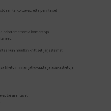
töään tarkoittavat, että perinteiset
ttaa odottamattomia komentoja.
ttaneet.
taa kuin muutkin kriittiset järjestelmät.
osa liiketoiminnan jatkuvuutta ja asiakastietojen
aavat tai asentavat.
.