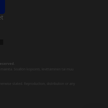
et
reserved.
mainita. Sisällön kopiointi, levittäminen tai muu
herwise stated. Reproduction, distribution or any
Jätä
Soita Agentille
soittopyyntö
Avoinna 24/7
Aloita chatissa