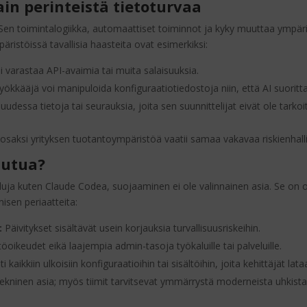
ain perinteistä tietoturvaa
Sen toimintalogiikka, automaattiset toiminnot ja kyky muuttaa ympäris
äristöissä tavallisia haasteita ovat esimerkiksi:
 varastaa API-avaimia tai muita salaisuuksia.
ökkääjä voi manipuloida konfiguraatiotiedostoja niin, että AI suori
uudessa tietoja tai seurauksia, joita sen suunnittelijat eivät ole tarkoi
 osaksi yrityksen tuotantoympäristöä vaatii samaa vakavaa riskienhallin
autua?
kaluja kuten Claude Codea, suojaaminen ei ole valinnainen asia. Se on 
sen periaatteita:
:
Päivitykset sisältävät usein korjauksia turvallisuusriskeihin.
öoikeudet eikä laajempia admin-tasoja työkaluille tai palveluille.
kaikkiin ulkoisiin konfiguraatioihin tai sisältöihin, joita kehittäjät lat
tekninen asia; myös tiimit tarvitsevat ymmärrystä moderneista uhkista