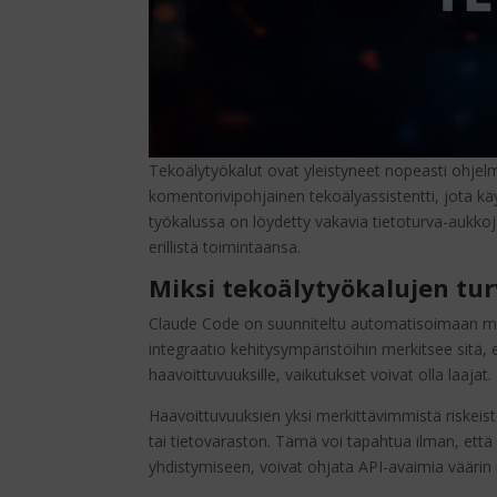
Tekoälytyökalut ovat yleistyneet nopeasti ohjelm
komentorivipohjainen tekoälyassistentti, jota 
työkalussa on löydetty vakavia tietoturva-aukkoj
erillistä toimintaansa.
Miksi tekoälytyökalujen turv
Claude Code on suunniteltu automatisoimaan moni
integraatio kehitysympäristöihin merkitsee sitä, e
haavoittuvuuksille, vaikutukset voivat olla laajat.
Haavoittuvuuksien yksi merkittävimmistä riskeist
tai tietovaraston. Tämä voi tapahtua ilman, että 
yhdistymiseen, voivat ohjata API-avaimia väärin n