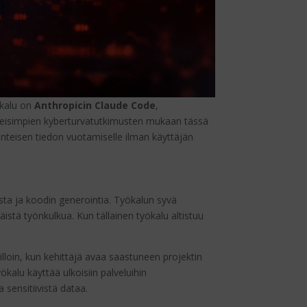
ökalu on
Anthropicin Claude Code
,
imeisimpien kyberturvatutkimusten mukaan tässä
onteisen tiedon vuotamiselle ilman käyttäjän
sta ja koodin generointia. Työkalun syvä
äistä työnkulkua. Kun tällainen työkalu altistuu
illoin, kun kehittäjä avaa saastuneen projektin
kalu käyttää ulkoisiin palveluihin
 sensitiivistä dataa.