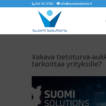
020 761 3750
info@suomisolutions.fi
Vakava tietoturva-auk
tarkoittaa yrityksille?