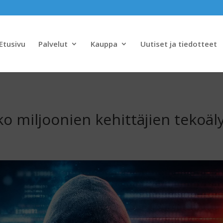
Etusivu
Palvelut
Kauppa
Uutiset ja tiedotteet
ko miljoonien kehittäjien tekoäl