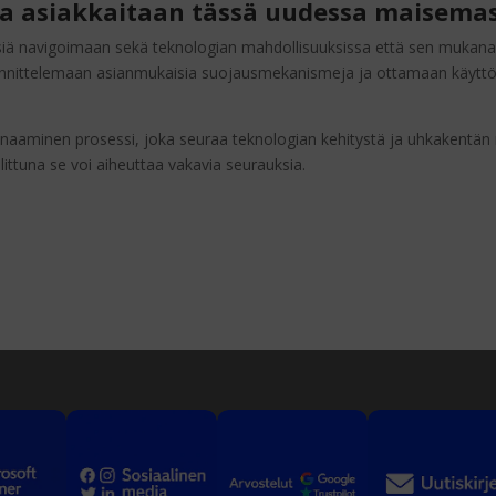
aa asiakkaitaan tässä uudessa maisema
siä navigoimaan sekä teknologian mahdollisuuksissa että sen mukan
suunnittelemaan asianmukaisia suojausmekanismeja ja ottamaan käytt
n dynaaminen prosessi, joka seuraa teknologian kehitystä ja uhkakentän
llittuna se voi aiheuttaa vakavia seurauksia.