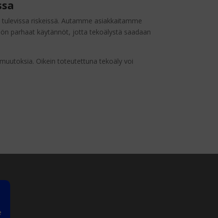
ssa
a tulevissa riskeissä. Autamme asiakkaitamme
öön parhaat käytännöt, jotta tekoälystä saadaan
 muutoksia. Oikein toteutettuna tekoäly voi
Kysy meiltä
VERKOSSA