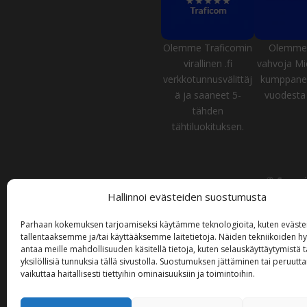
Olemme Traficomin
Olemme 
virallinen .fi
vahvoja Mi
verkkotunnusvälittäj
kumppanei
ä ja saaneet 5-
vuodesta 
tähden
tähtiluokituksen.
© Suomi 
Tämän sivuston sisältö, mukaan lukien tekstit, k
Hallinnoi evästeiden suostumusta
Parhaan kokemuksen tarjoamiseksi käytämme teknologioita, kuten evästei
The content of this website, including texts, im
tallentaaksemme ja/tai käyttääksemme laitetietoja. Näiden tekniikoiden 
antaa meille mahdollisuuden käsitellä tietoja, kuten selauskäyttäytymistä t
yksilöllisiä tunnuksia tällä sivustolla. Suostumuksen jättäminen tai peruutt
vaikuttaa haitallisesti tiettyihin ominaisuuksiin ja toimintoihin.