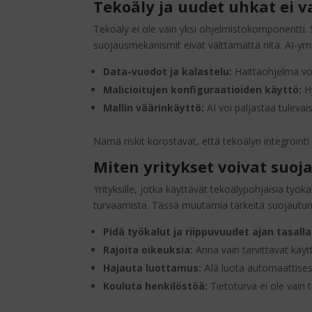
Tekoäly ja uudet uhkat ei v
Tekoäly ei ole vain yksi ohjelmistokomponentti. 
suojausmekanismit eivät välttämättä riitä. AI-ymp
Data-vuodot ja kalastelu:
Haittaohjelma voi
Malicioitujen konfiguraatioiden käyttö:
Hy
Mallin väärinkäyttö:
AI voi paljastaa tulevais
Nämä riskit korostavat, että tekoälyn integrointi
Miten yritykset voivat suoj
Yrityksille, jotka käyttävät tekoälypohjaisia työ
turvaamista. Tässä muutamia tärkeitä suojautumi
Pidä työkalut ja riippuvuudet ajan tasalla
Rajoita oikeuksia:
Anna vain tarvittavat käytt
Hajauta luottamus:
Älä luota automaattisesti 
Kouluta henkilöstöä:
Tietoturva ei ole vain 