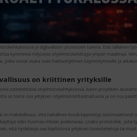
istokehityksessä ja digitaalisten prosessien tukena. Eräs tällainen ty
käyttää kymmeniä miljoonia ohjelmistokehittäjiä ympäri maailmaa. Vi
a, jotka voivat avata oven haittaohjelmien käynnistymiselle ja arkalu
allisuus on kriittinen yrityksille
a rutiinitehtäviä ohjelmistokehityksessä, kuten projektien alustami
ttä se toimii osa yrityksen ohjelmistoinfrastruktuuria ja on osa päivitt
ä on mahdollisuus, että haitallinen koodi käynnistyy automaattisesti s
käyttäjä edes huomaa mitään poikkeavaa. Lisäksi protokollat, joita työ
iin, että hyökkääjä saa käyttöönsä yrityksen tunnistetietoja tai muuta