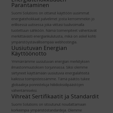
Parantaminen
Suomi Solutions on ottanut käyttöön uusimmat
energiatehokkaat palvelimet josta kerroimmekin jo
erillisessä uutisessa joka viittasi tuulivoimalla
tuotettuun sähköön. Nämä toimenpiteet vähentävät
merkittävästi energiankulutusta, mikä on askel kohti
ympäristöystävällisempää webhostingia.
Uusiutuvan Energian
Käyttöönotto
Ymmärrämme uusiutuvan energian merkityksen
ilmastonmuutoksen torjunnassa. Siksi olemme
siirtyneet käyttämään uusiutuvia energialähteitä
kaikissa toimipisteissämme. Tämä päätös tukee
globaaleja ponnisteluja hiilidioksidipäästöjen
vähentämiseksi.
Vihreät Sertifikaatit ja Standardit
Suomi Solutions on sitoutunut noudattamaan
korkeimpia ympäristöstandardeja. Olemme