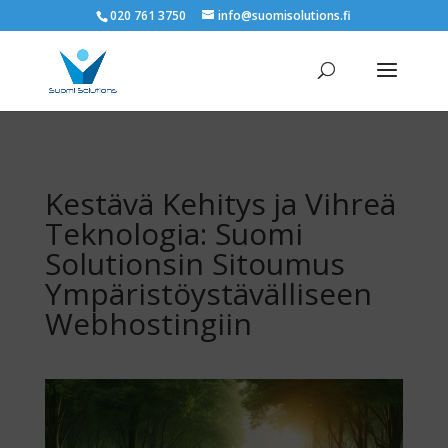
020 761 3750
info@suomisolutions.fi
Kestävä Kehitys ja Vihreä
Teknologia: Suomi
Solutionsin Sitoumus
Ympäristöystävälliseen
Webhostingiin