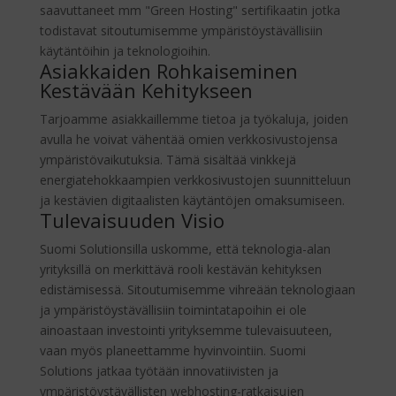
saavuttaneet mm "Green Hosting" sertifikaatin jotka
todistavat sitoutumisemme ympäristöystävällisiin
käytäntöihin ja teknologioihin.
Asiakkaiden Rohkaiseminen
Kestävään Kehitykseen
Tarjoamme asiakkaillemme tietoa ja työkaluja, joiden
avulla he voivat vähentää omien verkkosivustojensa
ympäristövaikutuksia. Tämä sisältää vinkkejä
energiatehokkaampien verkkosivustojen suunnitteluun
ja kestävien digitaalisten käytäntöjen omaksumiseen.
Tulevaisuuden Visio
Suomi Solutionsilla uskomme, että teknologia-alan
yrityksillä on merkittävä rooli kestävän kehityksen
edistämisessä. Sitoutumisemme vihreään teknologiaan
ja ympäristöystävällisiin toimintatapoihin ei ole
ainoastaan investointi yrityksemme tulevaisuuteen,
vaan myös planeettamme hyvinvointiin. Suomi
Solutions jatkaa työtään innovatiivisten ja
ympäristöystävällisten webhosting-ratkaisujen