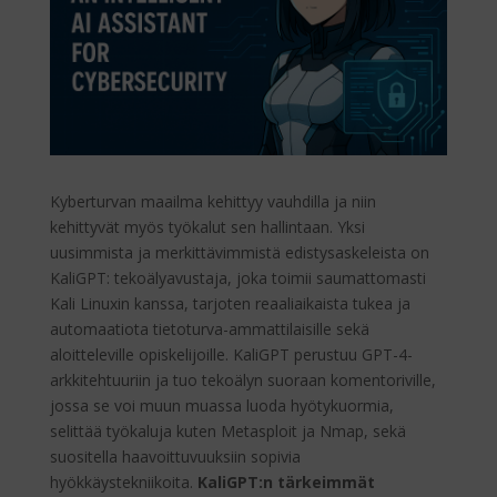
Kyberturvan maailma kehittyy vauhdilla ja niin
kehittyvät myös työkalut sen hallintaan. Yksi
uusimmista ja merkittävimmistä edistysaskeleista on
KaliGPT: tekoälyavustaja, joka toimii saumattomasti
Kali Linuxin kanssa, tarjoten reaaliaikaista tukea ja
automaatiota tietoturva-ammattilaisille sekä
aloitteleville opiskelijoille. KaliGPT perustuu GPT-4-
arkkitehtuuriin ja tuo tekoälyn suoraan komentoriville,
jossa se voi muun muassa luoda hyötykuormia,
selittää työkaluja kuten Metasploit ja Nmap, sekä
suositella haavoittuvuuksiin sopivia
hyökkäystekniikoita.
KaliGPT:n tärkeimmät