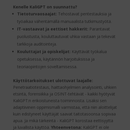
Kenelle KaliGPT on suunnattu?
Tietoturvaosaajat:
Tehostavat pentestauksia ja
työaikaa vähentämällä manuaalista tutkimustyötä.
IT-vastaavat ja eettiset hakkerit:
Parantavat
puolustusta, kouluttautuvat uhkia vastaan ja tekevät
tarkkoja auditointeja.
Kouluttajat ja opiskelijat:
Käyttävät työkalua
opetuksessa, käytännön harjoituksissa ja
teoriaopintojen soveltamisessa.
Käyttötarkoitukset ulottuvat laajalle:
Penetraatiotestaus, haittaohjelmien analysointi, uhkien
etsintä, forensiikka ja OSINT-tehtävät - kaikki hyötyvät
KaliGPT:n erikoistuneista toiminnoista. Lisäksi sen
adaptiivinen oppimismalli varmistaa, että niin aloittelijat
kuin edistyneet käyttäjät saavat taitotasoonsa sopivaa
apua. Ja mikä tärkeintä - KaliGPT korostaa eettisyyttä
ja luvallista käyttöä.
Yhteenvetona:
KaliGPT ei ole