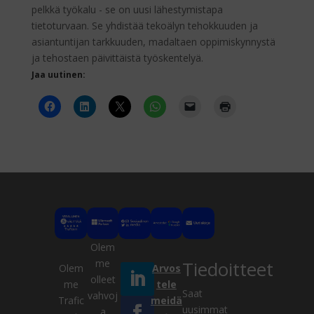
pelkkä työkalu - se on uusi lähestymistapa
tietoturvaan. Se yhdistää tekoälyn tehokkuuden ja
asiantuntijan tarkkuuden, madaltaen oppimiskynnystä
ja tehostaen päivittäistä työskentelyä.
Jaa uutinen:
Olem
me
Tiedoitteet
Olem
Arvos
olleet
me
tele
Saat
vahvoj
Trafic
meidä
Kysy meiltä
uusimmat
a