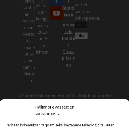
omin
t
VERKOSSA
uutiset
Micros
virallin
Googl
suoraan
oftin
en .fi
essa
sähköpostiisi.
kumpp
verkko
Sähköpostiosoite
Arvos
aneita
tunnus
tele
2020
välittäj
Tilaa
meidä
vuode
ä ja
t
sta
saane
Trust
lähtien
et 5-
pilotis
tähden
sa
tähtilu
okituk
sen.
© Suomi Solutions, est.2003 -
Kaikki oikeudet
pidätetään. | All rights reserved.
Hallinnoi evästeiden
Tämän sivuston sisältö, mukaan lukien tekstit, kuvat ja
suostumusta
muu materiaali, on Suomi Solutionsin omaisuutta, ellei
toisin mainita. Sisällön kopiointi, levittäminen tai muu
Parhaan kokemuksen tarjoamiseksi käytämme teknologioita, kuten
käyttö ilman kirjallista lupaa on kielletty.