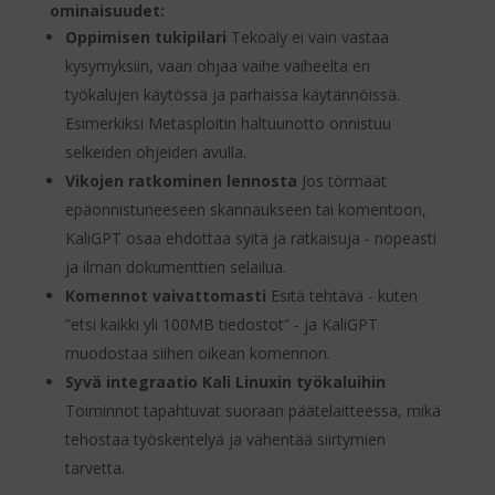
ominaisuudet:
Oppimisen tukipilari
Tekoäly ei vain vastaa
kysymyksiin, vaan ohjaa vaihe vaiheelta eri
työkalujen käytössä ja parhaissa käytännöissä.
Esimerkiksi Metasploitin haltuunotto onnistuu
selkeiden ohjeiden avulla.
Vikojen ratkominen lennosta
Jos törmäät
epäonnistuneeseen skannaukseen tai komentoon,
KaliGPT osaa ehdottaa syitä ja ratkaisuja - nopeasti
ja ilman dokumenttien selailua.
Komennot vaivattomasti
Esitä tehtävä - kuten
”etsi kaikki yli 100MB tiedostot” - ja KaliGPT
muodostaa siihen oikean komennon.
Syvä integraatio Kali Linuxin työkaluihin
Toiminnot tapahtuvat suoraan päätelaitteessa, mikä
tehostaa työskentelyä ja vähentää siirtymien
tarvetta.