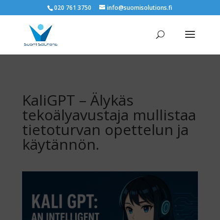
020 761 3750
info@suomisolutions.fi
KaliGPT – Älykäs
tekoälyavustaja mullistaa
tietoturvan opettelun ja
käytännön.