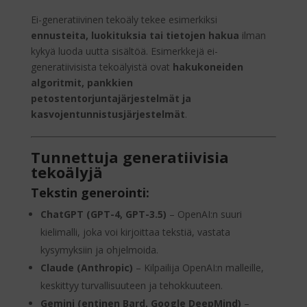
Ei-generatiivinen tekoäly tekee esimerkiksi
ennusteita, luokituksia tai tietojen hakua
ilman
kykyä luoda uutta sisältöä. Esimerkkejä ei-
generatiivisista tekoälyistä ovat
hakukoneiden
algoritmit, pankkien
petostentorjuntajärjestelmät ja
kasvojentunnistusjärjestelmät
.
Tunnettuja generatiivisia
tekoälyjä
Tekstin generointi:
ChatGPT (GPT-4, GPT-3.5)
– OpenAI:n suuri
kielimalli, joka voi kirjoittaa tekstiä, vastata
kysymyksiin ja ohjelmoida.
Claude (Anthropic)
– Kilpailija OpenAI:n malleille,
keskittyy turvallisuuteen ja tehokkuuteen.
Gemini (entinen Bard, Google DeepMind)
–