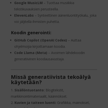
Google MusicLM
– Tuottaa musiikkia
tekstikuvauksien perusteella.
ElevenLabs
– Synteettinen äänenluontityökalu, joka
voi jäljitellä ihmisten puhetta.
Koodin generointi:
GitHub Copilot (OpenAI Codex)
– Auttaa
ohjelmoijia kirjoittamaan koodia.
Code Llama (Meta)
– Avoimen lähdekoodin
generatiivinen koodausavustaja.
Missä generatiivista tekoälyä
käytetään?
Sisällöntuotanto:
Blogitekstit,
markkinointimateriaalit, käännökset.
Kuvien ja taiteen luonti:
Grafiikka, mainokset,