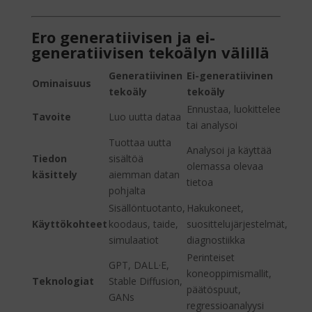
Ero generatiivisen ja ei-
generatiivisen tekoälyn välillä
Generatiivinen
Ei-generatiivinen
Ominaisuus
tekoäly
tekoäly
Ennustaa, luokittelee
Tavoite
Luo uutta dataa
tai analysoi
Tuottaa uutta
Analysoi ja käyttää
Tiedon
sisältöä
olemassa olevaa
käsittely
aiemman datan
tietoa
pohjalta
Sisällöntuotanto,
Hakukoneet,
Käyttökohteet
koodaus, taide,
suosittelujärjestelmät,
simulaatiot
diagnostiikka
Perinteiset
GPT, DALL·E,
koneoppimismallit,
Teknologiat
Stable Diffusion,
päätöspuut,
GANs
regressioanalyysi