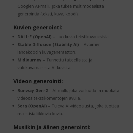
Googlen AI-malli, joka tukee multimodaalista
generointia (teksti, kuva, koodi).
Kuvien generointi:
DALL·E (OpenAI)
– Luo kuvia tekstikuvauksista.
Stable Diffusion (Stability AI)
– Avoimen
lähdekoodin kuvageneraattori.
MidJourney
– Tunnettu taiteellisista ja
valokuvamaisista AI-kuvista.
Videon generointi:
Runway Gen-2
– AI-malli, joka voi luoda ja muokata
videoita tekstikomentojen avulla.
Sora (OpenAI)
– Tuleva AI-videoalusta, joka tuottaa
realistisia liikkuvia kuvia.
Musiikin ja äänen generointi: