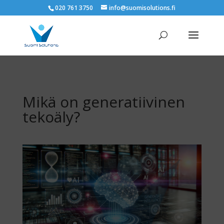
020 761 3750
info@suomisolutions.fi
Mikä on generatiivinen
tekoäly?