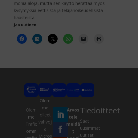
monia aloja, mutta sen käyttö herättää myös
kysymyksiä eettisistä ja tekijänoikeudellisista
haasteista.
Jaa uutinen:
Olem
me
Tiedoitteet
Olem
Arvos
olleet
me
tele
Saat
vahvoj
Trafic
meidä
Kysy meiltä
uusimmat
a
omin
t
VERKOSSA
uutiset
Micros