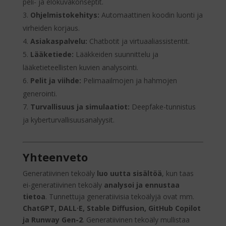
peli- ja elokuvakonseptit.
Ohjelmistokehitys:
Automaattinen koodin luonti ja
virheiden korjaus.
Asiakaspalvelu:
Chatbotit ja virtuaaliassistentit.
Lääketiede:
Lääkkeiden suunnittelu ja
lääketieteellisten kuvien analysointi.
Pelit ja viihde:
Pelimaailmojen ja hahmojen
generointi.
Turvallisuus ja simulaatiot:
Deepfake-tunnistus
ja kyberturvallisuusanalyysit.
Yhteenveto
Generatiivinen tekoäly
luo uutta sisältöä
, kun taas
ei-generatiivinen tekoäly
analysoi ja ennustaa
tietoa
. Tunnettuja generatiivisia tekoälyjä ovat mm.
ChatGPT, DALL·E, Stable Diffusion, GitHub Copilot
ja Runway Gen-2
. Generatiivinen tekoäly mullistaa