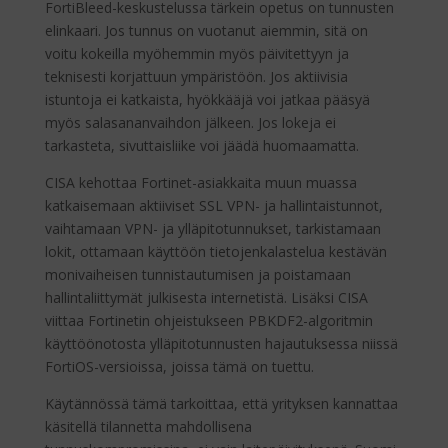
FortiBleed-keskustelussa tärkein opetus on tunnusten
elinkaari. Jos tunnus on vuotanut aiemmin, sitä on
voitu kokeilla myöhemmin myös päivitettyyn ja
teknisesti korjattuun ympäristöön. Jos aktiivisia
istuntoja ei katkaista, hyökkääjä voi jatkaa pääsyä
myös salasananvaihdon jälkeen. Jos lokeja ei
tarkasteta, sivuttaisliike voi jäädä huomaamatta.
CISA kehottaa Fortinet-asiakkaita muun muassa
katkaisemaan aktiiviset SSL VPN- ja hallintaistunnot,
vaihtamaan VPN- ja ylläpitotunnukset, tarkistamaan
lokit, ottamaan käyttöön tietojenkalastelua kestävän
monivaiheisen tunnistautumisen ja poistamaan
hallintaliittymät julkisesta internetistä. Lisäksi CISA
viittaa Fortinetin ohjeistukseen PBKDF2-algoritmin
käyttöönotosta ylläpitotunnusten hajautuksessa niissä
FortiOS-versioissa, joissa tämä on tuettu.
Käytännössä tämä tarkoittaa, että yrityksen kannattaa
käsitellä tilannetta mahdollisena