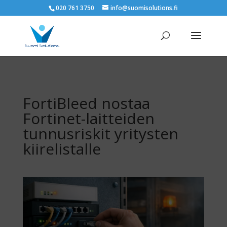
020 761 3750
info@suomisolutions.fi
FortiBleed nostaa
Fortinet-laitteiden
tunnusriskit yritysten
kiirelistalle