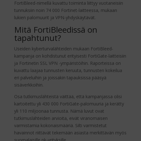
FortiBleed-nimellä kuvattu toiminta liittyy vuotaneisiin
tunnuksiin noin 74 000 Fortinet-laitteessa, mukaan
lukien palomuurit ja VPN-yhdyskäytävät.
Mitä FortiBleedissä on
tapahtunut?
Useiden kyberturvalähteiden mukaan FortiBleed-
kampanja on kohdistunut erityisesti FortiGate-laitteisiin
ja Fortinetin SSL VPN -ympäristöihin. Raporteissa on
kuvattu laajaa tunnusten keruuta, tunnusten kokeilua
eri palveluihin ja joissakin tapauksissa pääsyä
sisäverkkoihin.
Osa tutkimuslähteistä väittää, että kampanjassa olisi
kartoitettu yli 430 000 FortiGate-palomuuria ja kerätty
yli 110 miljoonaa tunnusta. Nämä luvut ovat
tutkimuslähteiden arvioita, eivät viranomaisen
varmistamia kokonaismääriä. Silti varmistetut
havainnot riittävät tekemään asiasta merkittävän myös
suomalaisille pk-yrityksille.