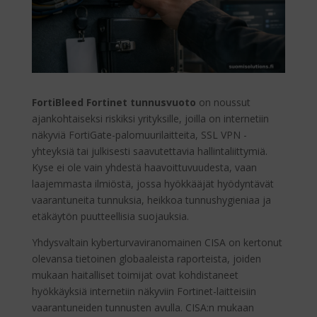
FortiBleed Fortinet tunnusvuoto
on noussut
ajankohtaiseksi riskiksi yrityksille, joilla on internetiin
näkyviä FortiGate-palomuurilaitteita, SSL VPN -
yhteyksiä tai julkisesti saavutettavia hallintaliittymiä.
Kyse ei ole vain yhdestä haavoittuvuudesta, vaan
laajemmasta ilmiöstä, jossa hyökkääjät hyödyntävät
vaarantuneita tunnuksia, heikkoa tunnushygieniaa ja
etäkäytön puutteellisia suojauksia.
Yhdysvaltain kyberturvaviranomainen CISA on kertonut
olevansa tietoinen globaaleista raporteista, joiden
mukaan haitalliset toimijat ovat kohdistaneet
hyökkäyksiä internetiin näkyviin Fortinet-laitteisiin
vaarantuneiden tunnusten avulla. CISA:n mukaan