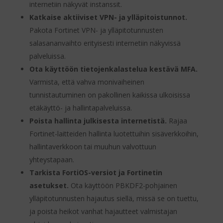
internetiin näkyvät instanssit.
Katkaise aktiiviset VPN- ja ylläpitoistunnot.
Pakota Fortinet VPN- ja ylläpitotunnusten
salasananvaihto erityisesti internetiin näkyvissä
palveluissa.
Ota käyttöön tietojenkalastelua kestävä MFA.
Varmista, että vahva monivaiheinen
tunnistautuminen on pakollinen kaikissa ulkoisissa
etäkäyttö- ja hallintapalveluissa.
Poista hallinta julkisesta internetistä.
Rajaa
Fortinet-laitteiden hallinta luotettuihin sisäverkkoihin,
hallintaverkkoon tai muuhun valvottuun
yhteystapaan.
Tarkista FortiOS-versiot ja Fortinetin
asetukset.
Ota käyttöön PBKDF2-pohjainen
ylläpitotunnusten hajautus siellä, missä se on tuettu,
ja poista heikot vanhat hajautteet valmistajan