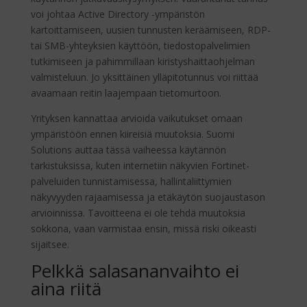
voi johtaa Active Directory -ympäristön
kartoittamiseen, uusien tunnusten keräämiseen, RDP-
tai SMB-yhteyksien käyttöön, tiedostopalvelimien
tutkimiseen ja pahimmillaan kiristyshaittaohjelman
valmisteluun. Jo yksittäinen ylläpitotunnus voi riittää
avaamaan reitin laajempaan tietomurtoon.
Yrityksen kannattaa arvioida vaikutukset omaan
ympäristöön ennen kiireisiä muutoksia. Suomi
Solutions auttaa tässä vaiheessa käytännön
tarkistuksissa, kuten internetiin näkyvien Fortinet-
palveluiden tunnistamisessa, hallintaliittymien
näkyvyyden rajaamisessa ja etäkäytön suojaustason
arvioinnissa. Tavoitteena ei ole tehdä muutoksia
sokkona, vaan varmistaa ensin, missä riski oikeasti
sijaitsee.
Pelkkä salasananvaihto ei
aina riitä