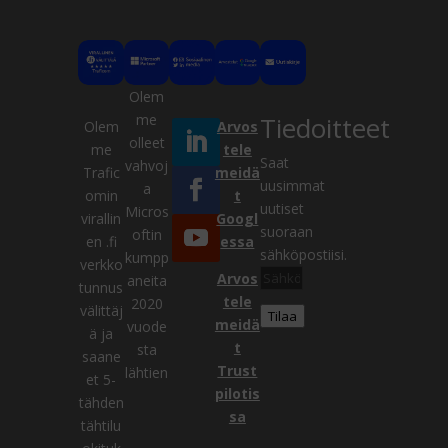
Olem
me
Tiedoitteet
Olem
Arvos
olleet
me
tele
Saat
vahvoj
Trafic
meidä
Kysy meiltä
uusimmat
a
omin
t
VERKOSSA
uutiset
Micros
virallin
Googl
suoraan
oftin
en .fi
essa
sähköpostiisi.
kumpp
verkko
Sähköpostiosoite
Arvos
aneita
tunnus
tele
2020
välittäj
Tilaa
meidä
vuode
ä ja
t
sta
saane
Trust
lähtien
et 5-
pilotis
tähden
sa
tähtilu