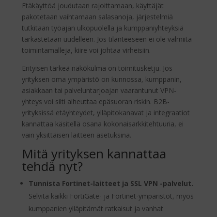
Etäkäyttöä joudutaan rajoittamaan, käyttäjät
pakotetaan vaihtamaan salasanoja, järjestelmiä
tutkitaan työajan ulkopuolella ja kumppaniyhteyksiä
tarkastetaan uudelleen. Jos tilanteeseen ei ole valmiita
toimintamalleja, kiire voi johtaa virheisiin.
Erityisen tärkeä näkökulma on toimitusketju. Jos
yrityksen oma ympäristö on kunnossa, kumppanin,
asiakkaan tai palveluntarjoajan vaarantunut VPN-
yhteys voi silti aiheuttaa epäsuoran riskin. B2B-
yrityksissä etäyhteydet, ylläpitokanavat ja integraatiot
kannattaa käsitellä osana kokonaisarkkitehtuuria, ei
vain yksittäisen laitteen asetuksina.
Mitä yrityksen kannattaa
tehdä nyt?
Tunnista Fortinet-laitteet ja SSL VPN -palvelut.
Selvitä kaikki FortiGate- ja Fortinet-ympäristöt, myös
kumppanien ylläpitämät ratkaisut ja vanhat