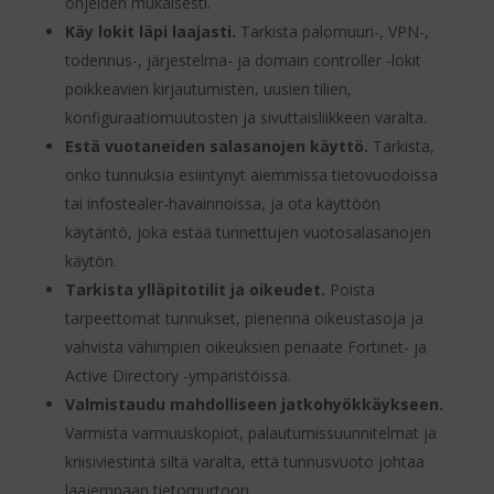
ohjeiden mukaisesti.
Käy lokit läpi laajasti.
Tarkista palomuuri-, VPN-,
todennus-, järjestelmä- ja domain controller -lokit
poikkeavien kirjautumisten, uusien tilien,
konfiguraatiomuutosten ja sivuttaisliikkeen varalta.
Estä vuotaneiden salasanojen käyttö.
Tarkista,
onko tunnuksia esiintynyt aiemmissa tietovuodoissa
tai infostealer-havainnoissa, ja ota käyttöön
käytäntö, joka estää tunnettujen vuotosalasanojen
käytön.
Tarkista ylläpitotilit ja oikeudet.
Poista
tarpeettomat tunnukset, pienennä oikeustasoja ja
vahvista vähimpien oikeuksien periaate Fortinet- ja
Active Directory -ympäristöissä.
Valmistaudu mahdolliseen jatkohyökkäykseen.
Varmista varmuuskopiot, palautumissuunnitelmat ja
kriisiviestintä siltä varalta, että tunnusvuoto johtaa
laajempaan tietomurtoon.