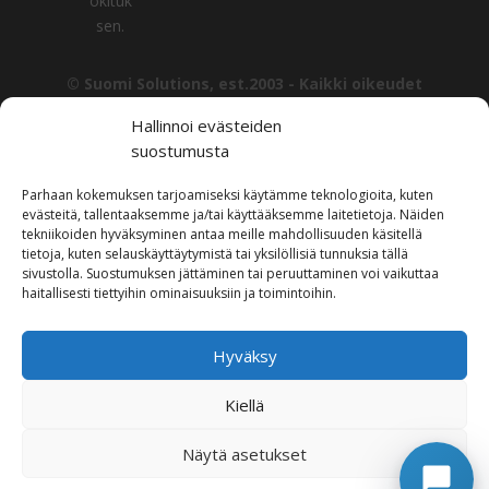
okituk
sen.
© Suomi Solutions, est.2003 -
Kaikki oikeudet
pidätetään. | All rights reserved.
Hallinnoi evästeiden
Tämän sivuston sisältö, mukaan lukien tekstit, kuvat ja
suostumusta
muu materiaali, on Suomi Solutionsin omaisuutta, ellei
toisin mainita. Sisällön kopiointi, levittäminen tai muu
Parhaan kokemuksen tarjoamiseksi käytämme teknologioita, kuten
käyttö ilman kirjallista lupaa on kielletty.
evästeitä, tallentaaksemme ja/tai käyttääksemme laitetietoja. Näiden
tekniikoiden hyväksyminen antaa meille mahdollisuuden käsitellä
The content of this website, including texts, images
tietoja, kuten selauskäyttäytymistä tai yksilöllisiä tunnuksia tällä
sivustolla. Suostumuksen jättäminen tai peruuttaminen voi vaikuttaa
and other materials, is the property of Suomi Solutions
haitallisesti tiettyihin ominaisuuksiin ja toimintoihin.
unless otherwise stated. Reproduction, distribution or
Soita Agentille
any other use without prior written permission is
Avoinna 24/7
prohibited.
Hyväksy
Jätä soittopyyntö
Tietosuojaseloste / Privacy Policy
Kiellä
Aloita chatissa
Suomi Solutions Whistleblower -ilmoituskanava
Näytä asetukset