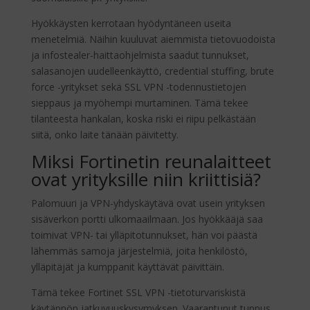
Hyökkäysten kerrotaan hyödyntäneen useita
menetelmiä. Näihin kuuluvat aiemmista tietovuodoista
ja infostealer-haittaohjelmista saadut tunnukset,
salasanojen uudelleenkäyttö, credential stuffing, brute
force -yritykset sekä SSL VPN -todennustietojen
sieppaus ja myöhempi murtaminen. Tämä tekee
tilanteesta hankalan, koska riski ei riipu pelkästään
siitä, onko laite tänään päivitetty.
Miksi Fortinetin reunalaitteet
ovat yrityksille niin kriittisiä?
Palomuuri ja VPN-yhdyskäytävä ovat usein yrityksen
sisäverkon portti ulkomaailmaan. Jos hyökkääjä saa
toimivat VPN- tai ylläpitotunnukset, hän voi päästä
lähemmäs samoja järjestelmiä, joita henkilöstö,
ylläpitäjät ja kumppanit käyttävät päivittäin.
Tämä tekee Fortinet SSL VPN -tietoturvariskistä
käytännön jatkuvuuskysymyksen. Vaarantunut tunnus