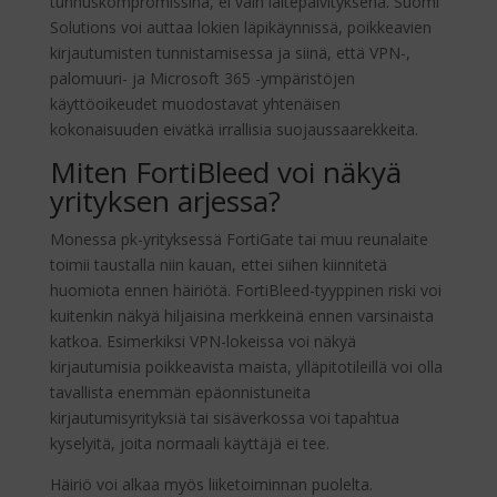
tunnuskompromissina, ei vain laitepäivityksenä. Suomi
Solutions voi auttaa lokien läpikäynnissä, poikkeavien
kirjautumisten tunnistamisessa ja siinä, että VPN-,
palomuuri- ja Microsoft 365 -ympäristöjen
käyttöoikeudet muodostavat yhtenäisen
kokonaisuuden eivätkä irrallisia suojaussaarekkeita.
Miten FortiBleed voi näkyä
yrityksen arjessa?
Monessa pk-yrityksessä FortiGate tai muu reunalaite
toimii taustalla niin kauan, ettei siihen kiinnitetä
huomiota ennen häiriötä. FortiBleed-tyyppinen riski voi
kuitenkin näkyä hiljaisina merkkeinä ennen varsinaista
katkoa. Esimerkiksi VPN-lokeissa voi näkyä
kirjautumisia poikkeavista maista, ylläpitotileillä voi olla
tavallista enemmän epäonnistuneita
kirjautumisyrityksiä tai sisäverkossa voi tapahtua
kyselyitä, joita normaali käyttäjä ei tee.
Häiriö voi alkaa myös liiketoiminnan puolelta.