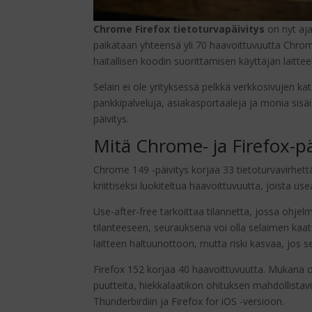
Chrome Firefox tietoturvapäivitys
on nyt aja
paikataan yhteensä yli 70 haavoittuvuutta Chromes
haitallisen koodin suorittamisen käyttäjän laitteel
Selain ei ole yrityksessä pelkkä verkkosivujen k
pankkipalveluja, asiakasportaaleja ja monia sisä
päivitys.
Mitä Chrome- ja Firefox-päi
Chrome 149 -päivitys korjaa 33 tietoturvavirhett
kriittiseksi luokiteltua haavoittuvuutta, joista us
Use-after-free tarkoittaa tilannetta, jossa ohje
tilanteeseen, seurauksena voi olla selaimen kaat
laitteen haltuunottoon, mutta riski kasvaa, jos 
Firefox 152 korjaa 40 haavoittuvuutta. Mukana o
puutteita, hiekkalaatikon ohituksen mahdollistavi
Thunderbirdiin ja Firefox for iOS -versioon.