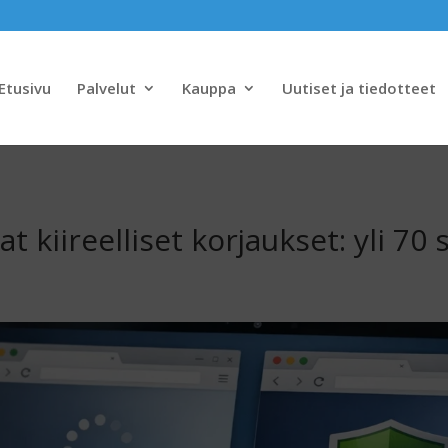
Etusivu
Palvelut
Kauppa
Uutiset ja tiedotteet
t kiireelliset korjaukset: yli 70