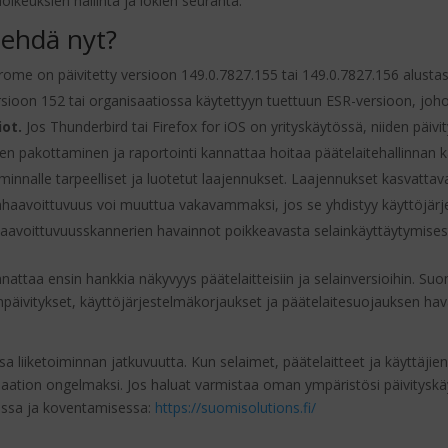
oikeuksien hallinta ja lokien seuranta.
tehdä nyt?
rome on päivitetty versioon 149.0.7827.155 tai 149.0.7827.156 alustas
rsioon 152 tai organisaatiossa käytettyyn tuettuun ESR-versioon, joho
iot.
Jos Thunderbird tai Firefox for iOS on yrityskäytössä, niiden päivi
ten pakottaminen ja raportointi kannattaa hoitaa päätelaitehallinnan 
toiminnalle tarpeelliset ja luotetut laajennukset. Laajennukset kasvatt
nhaavoittuvuus voi muuttua vakavammaksi, jos se yhdistyy käyttöjä
aavoittuvuusskannerien havainnot poikkeavasta selainkäyttäytymisest
kannattaa ensin hankkia näkyvyys päätelaitteisiin ja selainversioihin.
ainpäivitykset, käyttöjärjestelmäkorjaukset ja päätelaitesuojauksen h
sa liiketoiminnan jatkuvuutta. Kun selaimet, päätelaitteet ja käyttäjie
ation ongelmaksi. Jos haluat varmistaa oman ympäristösi päivityskäy
dossa ja koventamisessa:
https://suomisolutions.fi/