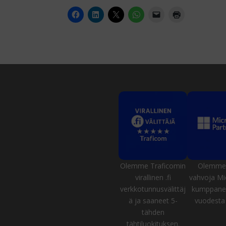
Olemme Traficomin
Olemme 
virallinen .fi
vahvoja Mi
verkkotunnusvälittäj
kumppanei
ä ja saaneet 5-
vuodesta 
tähden
tähtiluokituksen.