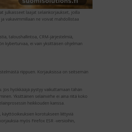
 julkaisseet laajat selainkorjaukset, joilla
n, ja vakavimmillaan ne voivat mahdollistaa
tia, taloushallintoa, CRM-järjestelmiä,
ön kyberturvaa, ei vain yksittäisen ohjelman
jestelmästä riippuen. Korjauksissa on seitsemän
ttu. Jos hyökkääjä pystyy vaikuttamaan tähän
nen. Yksittäinen selainvirhe ei aina riitä koko
selainprosessin heikkouden kanssa.
käyttöoikeuksien korotukseen liittyviä
 korjauksia myös Firefox ESR -versioihin,