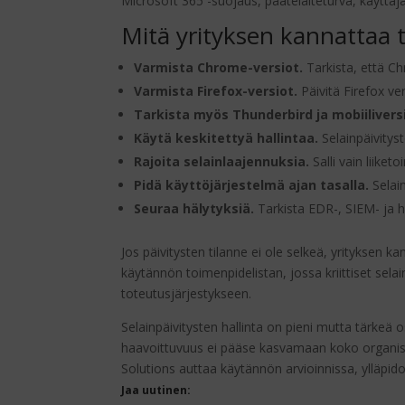
Microsoft 365 -suojaus, päätelaiteturva, käyttäjä
Mitä yrityksen kannattaa 
Varmista Chrome-versiot.
Tarkista, että Ch
Varmista Firefox-versiot.
Päivitä Firefox ve
Tarkista myös Thunderbird ja mobiilivers
Käytä keskitettyä hallintaa.
Selainpäivitys
Rajoita selainlaajennuksia.
Salli vain liike
Pidä käyttöjärjestelmä ajan tasalla.
Selai
Seuraa hälytyksiä.
Tarkista EDR-, SIEM- ja h
Jos päivitysten tilanne ei ole selkeä, yrityksen 
käytännön toimenpidelistan, jossa kriittiset sel
toteutusjärjestykseen.
Selainpäivitysten hallinta on pieni mutta tärkeä o
haavoittuvuus ei pääse kasvamaan koko organisa
Solutions auttaa käytännön arvioinnissa, ylläpi
Jaa uutinen: