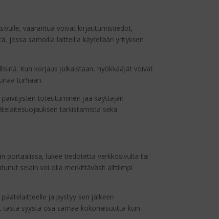
le sivulle, vaarantua voivat kirjautumistiedot,
ä, jossa samoilla laitteilla käytetään yrityksen
ellisinä. Kun korjaus julkaistaan, hyökkääjät voivat
kkunaa turhaan.
a päivitysten toteutuminen jää käyttäjän
ätelaitesuojauksen tarkistamista sekä
n portaalissa, lukee tiedotetta verkkosivulta tai
unut selain voi olla merkittävästi alttiimpi
 päätelaitteelle ja pystyy sen jälkeen
vat tästä syystä osa samaa kokonaisuutta kuin