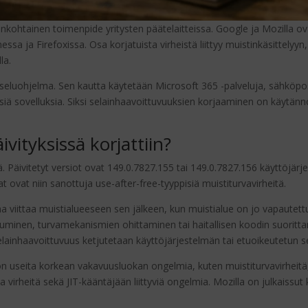
nkohtainen toimenpide yritysten päätelaitteissa. Google ja Mozilla ovat
sa ja Firefoxissa. Osa korjatuista virheistä liittyy muistinkäsittelyy
la.
atseluohjelma. Sen kautta käytetään Microsoft 365 -palveluja, sähköpos
isiä sovelluksia. Siksi selainhaavoittuvuuksien korjaaminen on käytänn
vityksissä korjattiin?
ä. Päivitetyt versiot ovat 149.0.7827.155 tai 149.0.7827.156 käyttöjär
eat ovat niin sanottuja use-after-free-tyyppisiä muistiturvavirheitä.
lma viittaa muistialueeseen sen jälkeen, kun muistialue on jo vapaute
uminen, turvamekanismien ohittaminen tai haitallisen koodin suorittami
selainhaavoittuvuus ketjutetaan käyttöjärjestelmän tai etuoikeutetun 
n useita korkean vakavuusluokan ongelmia, kuten muistiturvavirheitä, 
a virheitä sekä JIT-kääntäjään liittyviä ongelmia. Mozilla on julkaissut