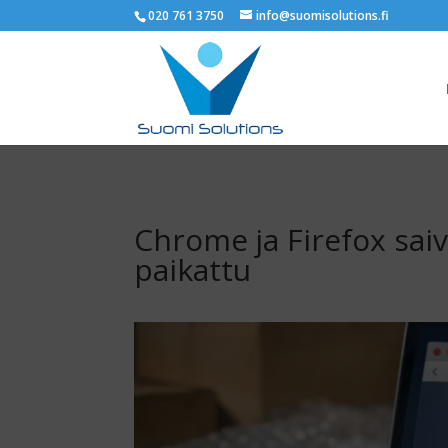
020 761 3750
info@suomisolutions.fi
Chrome ja Firefox saiva
paikattu