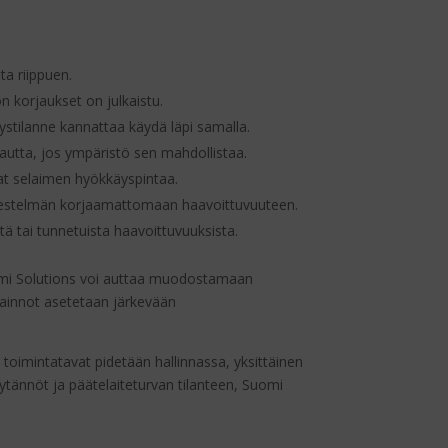
ta riippuen.
n korjaukset on julkaistu.
tystilanne kannattaa käydä läpi samalla.
kautta, jos ympäristö sen mahdollistaa.
avat selaimen hyökkäyspintaa.
rjestelmän korjaamattomaan haavoittuvuuteen.
ä tai tunnetuista haavoittuvuuksista.
 Suomi Solutions voi auttaa muodostamaan
avainnot asetetaan järkevään
n toimintatavat pidetään hallinnassa, yksittäinen
tännöt ja päätelaiteturvan tilanteen, Suomi