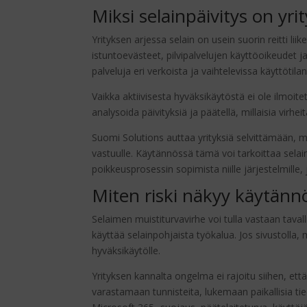
Miksi selainpäivitys on yri
Yrityksen arjessa selain on usein suorin reitti liike
istuntoevästeet, pilvipalvelujen käyttöoikeudet ja 
palveluja eri verkoista ja vaihtelevissa käyttötilan
Vaikka aktiivisesta hyväksikäytöstä ei ole ilmoitet
analysoida päivityksiä ja päätellä, millaisia virhei
Suomi Solutions auttaa yrityksiä selvittämään, mi
vastuulle. Käytännössä tämä voi tarkoittaa selai
poikkeusprosessin sopimista niille järjestelmille,
Miten riski näkyy käytänn
Selaimen muistiturvavirhe voi tulla vastaan tavall
käyttää selainpohjaista työkalua. Jos sivustolla, 
hyväksikäytölle.
Yrityksen kannalta ongelma ei rajoitu siihen, ett
varastamaan tunnisteita, lukemaan paikallisia ti