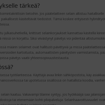
tykselle tärkeä?
toimintakriittisiin tietoihin. Jos päätelaitteen selain altistuu haitallisel
paikallisesti käsiteltävät tiedostot. Tämä koskee erityisesti hybridityöt
teissa.
tu julkaisuhetkellä, kriittiset selainkorjaukset kannattaa käsitellä kiire
tä niissä on korjattu. Siksi viivästynyt päivitys voi pidentää altistumisi
ssä määrin selaimet ovat hallitusti päivittyviä ja missä päätelaitteiss
nversioiden kartoitusta, automaattisten päivitysten varmistamista, pä
 joissa päivitys vaatii yhteensopivuustestausta.
össä?
isessa työtilanteessa. Käyttäjä avaa linkin sähköpostista, käy asiakkaa
mainosverkossa tai upotetussa sisällössä on haitallista koodia, vanhent
ä selain kaatuu. Vakavampi tilanne syntyy, jos hyökkääjä saa jalansijan
edostoja tai etenemään kohti pilvipalveluja. Selainhaavoittuvuudet o