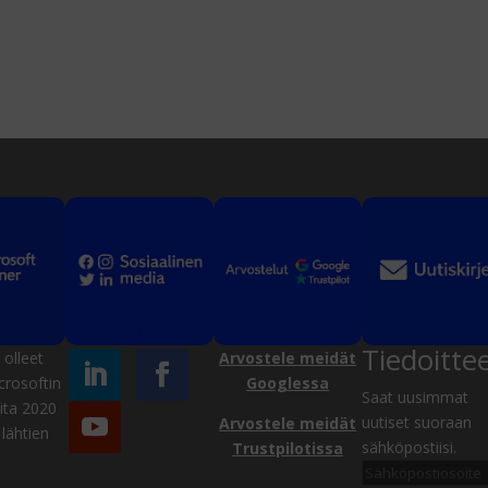
Tiedoitte
olleet
Arvostele meidät
crosoftin
Googlessa
Saat uusimmat
ta 2020
uutiset suoraan
Arvostele meidät
lähtien
sähköpostiisi.
Trustpilotissa
Sähköpostiosoite